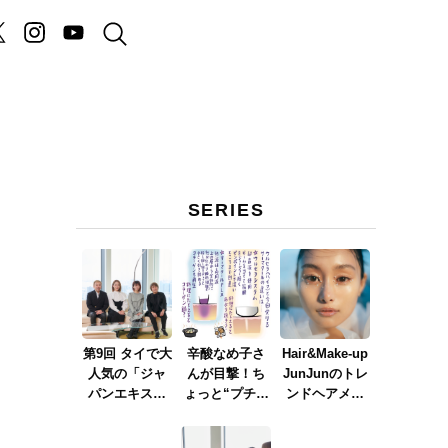
SERIES
第9回 タイで大
辛酸なめ子さ
Hair&Make-up
人気の「ジャ
んが目撃！ち
JunJunのトレ
パンエキスポ
ょっと“プチオ
ンドヘアメイ
タイランド」
ペ”に
ク連載『A
とは？ Part.1
vol.5「激痛＝
Happy New