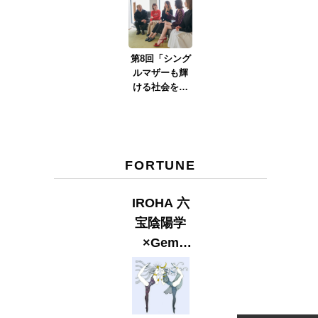
サーマクール
Year！メイ
は間違ってい
ク』新年SP
た！ 衝撃的
な感動を受け
第8回「シング
るエディター
ルマザーも輝
石井」
ける社会を実
現させるため
に」Part.2
FORTUNE
IROHA 六
宝陰陽学
×Gem
Muse
【GLITTER
2023