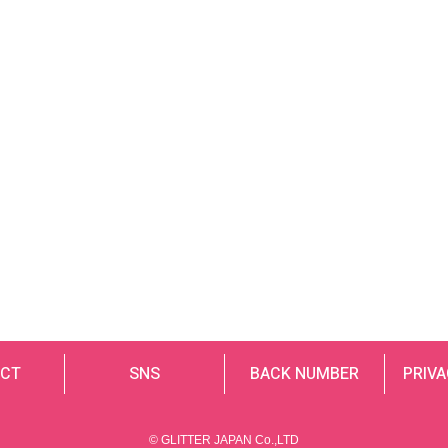
CT
SNS
BACK NUMBER
PRIVA
© GLITTER JAPAN Co.,LTD