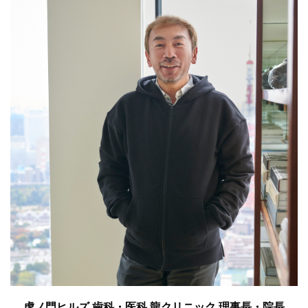
虎ノ門ヒルズ 歯科・医科 龍クリニック 理事長・院長