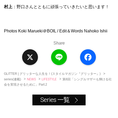
村上
：野口さんとともに頑張っていきたいと思います！
Photos Koki Marueki＠BOIL / Edit＆Words Nahoko Ishii
Share
X
L
F
i
a
n
c
e
e
b
o
>
GLITTER | グリッターな人生を！(スタイルマガジン『グリッター』)
o
NEWS
LIFESTYLE
>
>
>
第8回「シングルマザーも輝ける社
series(連載)
k
会を実現させるために」Part.2
Series 一覧