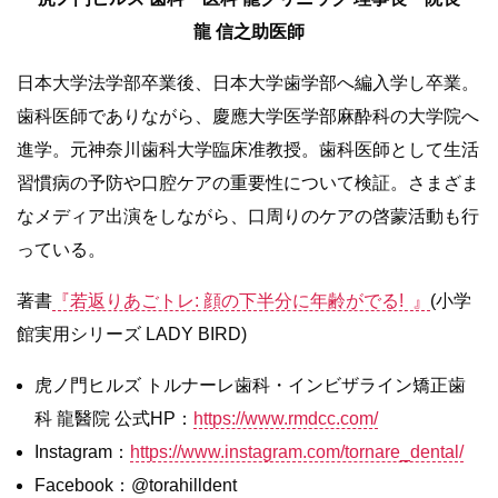
龍 信之助医師
日本大学法学部卒業後、日本大学歯学部へ編入学し卒業。
歯科医師でありながら、慶應大学医学部麻酔科の大学院へ
進学。元神奈川歯科大学臨床准教授。歯科医師として生活
習慣病の予防や口腔ケアの重要性について検証。さまざま
なメディア出演をしながら、口周りのケアの啓蒙活動も行
っている。
著書
『若返りあごトレ: 顔の下半分に年齢がでる! 』
(小学
館実用シリーズ LADY BIRD)
虎ノ門ヒルズ トルナーレ歯科・インビザライン矯正歯
科 龍醫院 公式HP：
https://www.rmdcc.com/
Instagram：
https://www.instagram.com/tornare_dental/
Facebook：@torahilldent