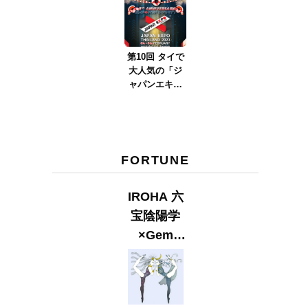
ver.2023』
第10回 タイで
大人気の「ジ
ャパンエキス
ポタイラン
ド」とは？
Part.2
FORTUNE
IROHA 六
宝陰陽学
×Gem
Muse
【GLITTER
2023