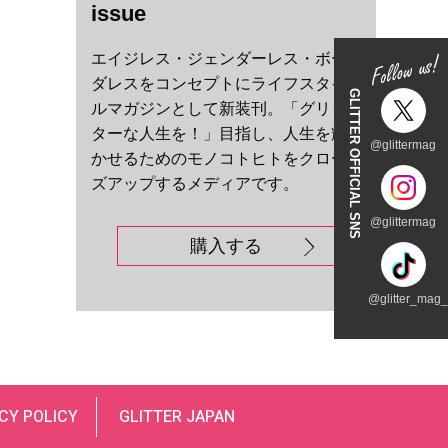
issue
エイジレス・ジェンダーレス・ボー
ダレスをコンセプトにライフスタイ
GLITTER OFFICIAL SNS
ルマガジンとして新装刊。「グリッ
ターな人生を！」目指し、人生を輝
@glittermag
かせるためのモノコトヒトをクロー
ズアップするメディアです。
@glittermag
購入する
@glitter_mag_t
CY POLICY
GLITTER JAPAN