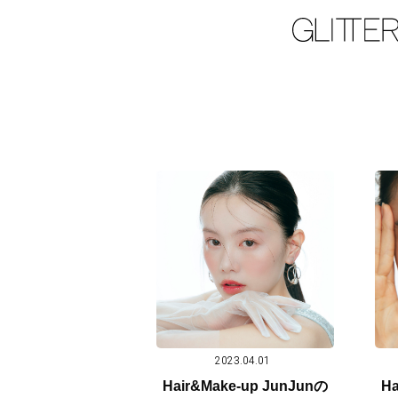
2023.04.01
Hair&Make-up JunJunの
Ha