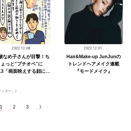
2022.12.08
2022.12.01
酸なめ子さんが目撃！ち
Hair&Make-up JunJunの
ょっと“プチオペ”に
トレンドヘアメイク連載
ol.3「画面映えする顔にな
『モードメイク』
たい！ そんなひかるTV
さんの願いが叶います」
リッター』)
1
2
3
》