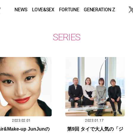
NEWS
LOVE&SEX
FORTUNE
GENERATION Z
SERIES
2023.02.01
2023.01.17
ir&Make-up JunJunの
第9回 タイで大人気の「ジ