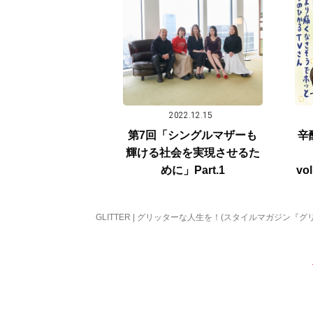
2022.12.15
第7回「シングルマザーも
辛
輝ける社会を実現させるた
めに」Part.1
v
り
GLITTER | グリッターな人生を！(スタイルマガジン『グ