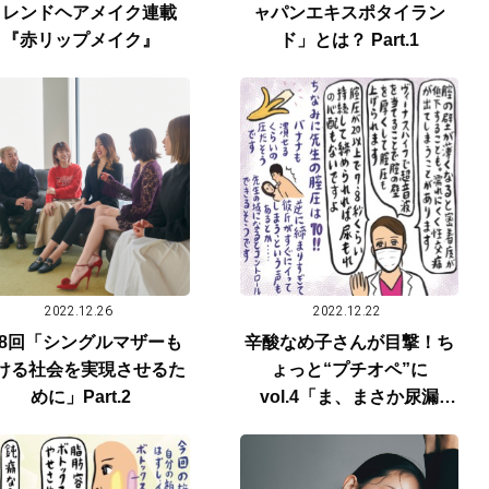
トレンドヘアメイク連載
ャパンエキスポタイラン
『赤リップメイク』
ド」とは？ Part.1
2022.12.26
2022.12.22
8回「シングルマザーも
辛酸なめ子さんが目撃！ち
ける社会を実現させるた
ょっと“プチオペ”に
めに」Part.2
vol.4「ま、まさか尿漏
れ？ 編集・Tが話題の施
術で羨望の膣圧高めな女
に！？」