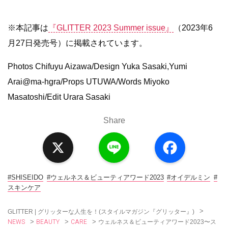
※本記事は
『GLITTER 2023 Summer issue』
（2023年6
月27日発売号）に掲載されています。
Photos Chifuyu Aizawa/Design Yuka Sasaki,Yumi
Arai@ma-hgra/Props UTUWA/Words Miyoko
Masatoshi/Edit Urara Sasaki
Share
X
L
F
i
a
n
c
e
e
b
o
#SHISEIDO
#ウェルネス＆ビューティアワード2023
#オイデルミン
#
o
スキンケア
k
>
GLITTER | グリッターな人生を！(スタイルマガジン『グリッター』)
NEWS
BEAUTY
CARE
>
>
>
ウェルネス＆ビューティアワード2023〜ス