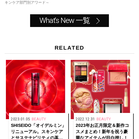
キンケア部門別アワード～
What's New 一覧
RELATED
2023.01.05
BEAUTY
2022.12.31
BEAUTY
SHISEIDO「オイデルミン」
2023年お正月限定＆新作コ
リニューアル。スキンケア
スメまとめ！新年を祝う豪
とサステナビリティの革新
華なアイテムが目白押し！