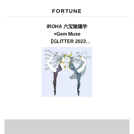
FORTUNE
IROHA 六宝陰陽学
×Gem Muse
【GLITTER 2023
SUMMER issue】