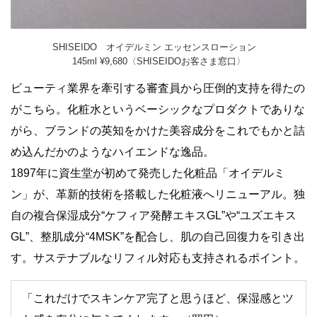
SHISEIDO オイデルミン エッセンスローション
145ml ¥9,680〈SHISEIDOお客さま窓口〉
ビューティ業界を牽引する審査員から圧倒的支持を得たの
がこちら。化粧水というベーシックなプロダクトでありな
がら、ブランドの英知をかけた美容成分をこれでもかと詰
め込んだかのようなハイエンドな逸品。
1897年に資生堂が初めて発売した化粧品「オイデルミ
ン」が、革新的技術を搭載した化粧液へリニューアル。独
自の複合保湿成分“ケフィア発酵エキスGL”や“ユズエキス
GL”、整肌成分“4MSK”を配合し、肌の自己回復力を引き出
す。サステナブルなリフィル対応も支持されるポイント。
「これだけでスキンケア完了と思うほど、保湿感とツ