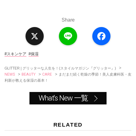
Share
X
L
F
i
a
n
c
e
e
b
o
#スキンケア
#保湿
o
k
>
GLITTER | グリッターな人生を！(スタイルマガジン『グリッター』)
NEWS
BEAUTY
CARE
>
>
>
まだまだ続く乾燥の季節！美人皮膚科医・友
利新が教える保湿の基本！
What's New 一覧
RELATED