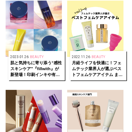
2023.01.26
BEAUTY
2022.11.26
BEAUTY
肌と気持ちに寄り添う“感性
月経ライフを快適に！フェ
スキンケア”『fillwith』が
ムテック業界人が選ぶベス
新登場！印刷インキや有機
トフェムケアアイテム まと
顔料で世界トップシェアの
め
化学メーカー「DIC」発！