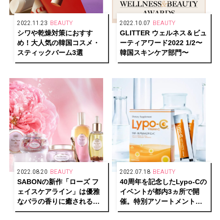
2022.11.23
BEAUTY
2022.10.07
BEAUTY
シワや乾燥対策におすす
GLITTER ウェルネス＆ビュ
め！大人気の韓国コスメ・
ーティアワード2022 1/2〜
スティックバーム3選
韓国スキンケア部門〜
2022.08.20
BEAUTY
2022.07.18
BEAUTY
SABONの新作「ローズ フ
40周年を記念したLypo-Cの
ェイスケアライン」は優雅
イベントが都内3ヵ所で開
なバラの香りに癒されるラ
催。特別アソートメントセ
グジュアリーなスキンケア
ットも発売。