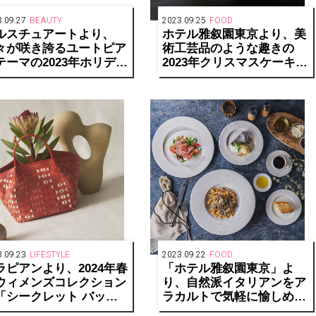
.09.27
BEAUTY
2023.09.25
FOOD
ルスチュアートより、
ホテル雅叙園東京より、美
々が咲き誇るユートピア
術工芸品のような趣きの
テーマの2023年ホリデー
2023年クリスマスケーキが
レクションを発売
登場
.09.23
LIFESTYLE
2023.09.22
FOOD
ラピアンより、2024年春
「ホテル雅叙園東京」よ
ウィメンズコレクション
り、自然派イタリアンをア
「シークレット バッ
ラカルトで気軽に愉しめる
」を発表
CANOVIANO CAFEをオー