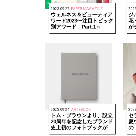
2023.09.27
PAPER MAGAZINE
2023
ウェルネス＆ビューティア
ジ
ワード2023〜注目トピック
花
別アワード Part.1～
が
コ
2023.09.24
ART&BOOK
2023
トム・ブラウンより、設立
セ
20周年を記念したブランド
夏
史上初のフォトブックが発
の
売
グ