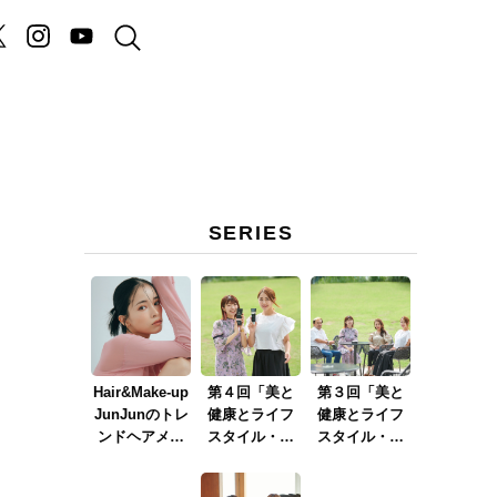
SERIES
Hair&Make-up
第４回「美と
第３回「美と
JunJunのトレ
健康とライフ
健康とライフ
ンドヘアメイ
スタイル・バ
スタイル・バ
ク連載『血色
ストケア」
ストケア」
メイク』
Part.2
Part.1