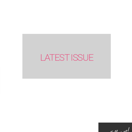
SUMMER
issue】
LATEST ISSUE