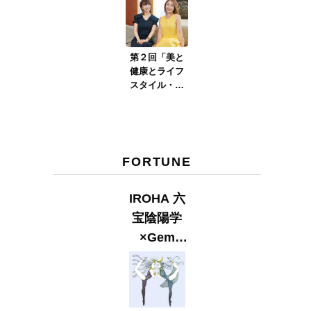
第２回「美と
健康とライフ
スタイル・口
臭ケア」Part.2
FORTUNE
IROHA 六
宝陰陽学
×Gem
Muse
【GLITTER
2023