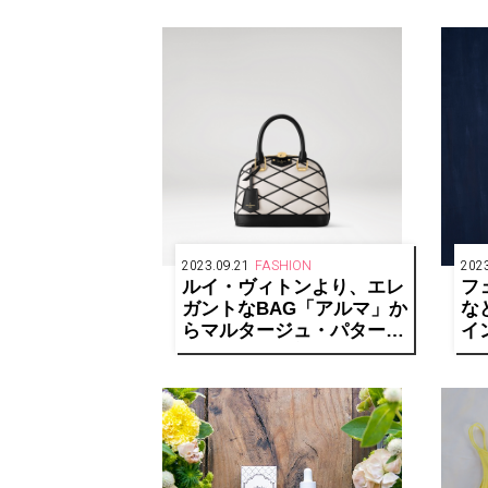
2023.09.21
FASHION
2023
ルイ・ヴィトンより、エレ
フ
ガントなBAG「アルマ」か
な
らマルタージュ・パターン
イ
をあしらった新作を発売
た
ル