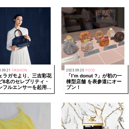
プン
.09.21
FASHION
2023.09.20
FOOD
ェラガモより、三吉彩花
「Iʼm donut ?」が初の一
ど8名のセレブリティ・
棟型店舗 を表参道にオー
ンフルエンサーを起用し
プン！
FW2023コレクションの
ックを提案