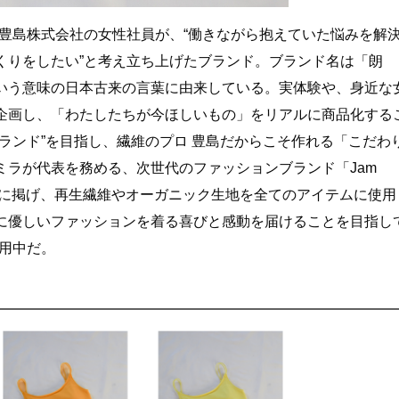
社の豊島株式会社の女性社員が、“働きながら抱えていた悩みを解
くりをしたい”と考え立ち上げたブランド。ブランド名は「朗
いう意味の日本古来の言葉に由来している。実体験や、身近な
企画し、「わたしたちが今ほしいもの」をリアルに商品化する
ランド”を目指し、繊維のプロ 豊島だからこそ作れる「こだわ
ミラが代表を務める、次世代のファッションブランド「Jam
reenをテーマに掲げ、再生繊維やオーガニック生地を全てのアイテムに使用
に優しいファッションを着る喜びと感動を届けることを目指し
愛用中だ。