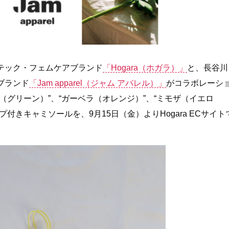
テック・フェムケアブランド
「Hogara（ホガラ）」
と、長谷川
ブランド
「Jam apparel（ジャム アパレル）」
がコラボレーシ
（グリーン）”、“ガーベラ（オレンジ）”、“ミモザ（イエロ
付きキャミソールを、9月15日（金）よりHogara ECサイト