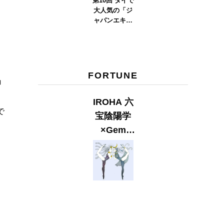
第10回 タイで
大人気の「ジ
ャパンエキス
ポタイラン
ド」とは？
Part.2
FORTUNE
ョ
IROHA 六
で
宝陰陽学
×Gem
Muse
【GLITTER
2023
SUMMER
issue】