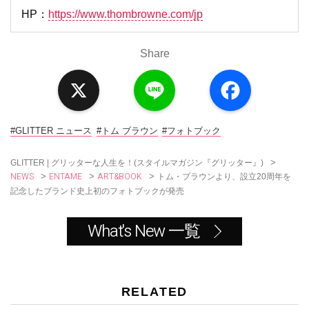
HP：
https://www.thombrowne.com/jp
Share
X
L
F
i
a
n
c
e
e
b
o
#GLITTER ニュース
#トム ブラウン
#フォトブック
o
k
>
GLITTER | グリッターな人生を！(スタイルマガジン『グリッター』)
NEWS
ENTAME
ART&BOOK
>
>
>
トム・ブラウンより、設立20周年を
記念したブランド史上初のフォトブックが発売
What's New 一覧
RELATED