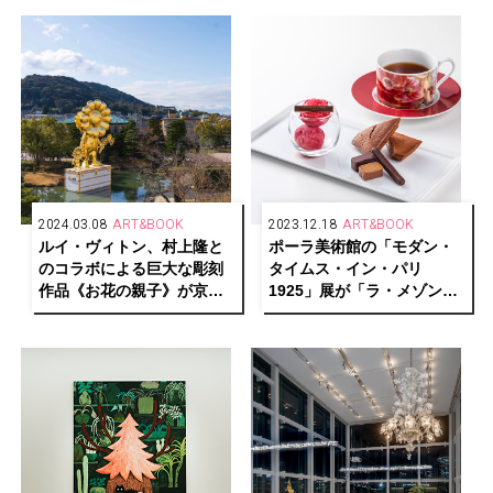
2024.03.08
ART&BOOK
2023.12.18
ART&BOOK
ルイ・ヴィトン、村上隆と
ポーラ美術館の「モダン・
のコラボによる巨大な彫刻
タイムス・イン・パリ
作品《お花の親子》が京都
1925」展が「ラ・メゾン・
市京セラ美術館の日本庭園
デュ・ショコラ」とコラボ
に登場
レーション！