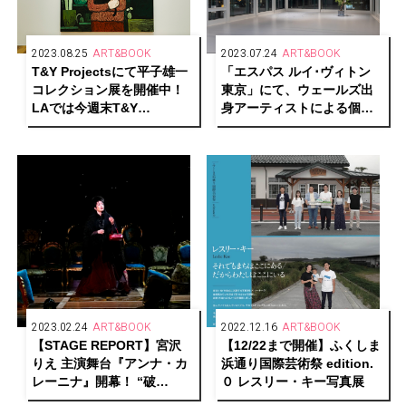
2023.08.25
ART&BOOK
2023.07.24
ART&BOOK
T&Y Projectsにて平子雄一
「エスパス ルイ･ヴィトン
コレクション展を開催中！
東京」にて、ウェールズ出
LAでは今週末T&Y
身アーティストによる個展
GALLERYがオープン！
「L>espace)(…｣を開催
2023.02.24
ART&BOOK
2022.12.16
ART&BOOK
【STAGE REPORT】宮沢
【12/22まで開催】ふくしま
りえ 主演舞台『アンナ・カ
浜通り国際芸術祭 edition.
レーニナ』開幕！ “破
０ レスリー・キー写真展
滅“と“希望”、それぞれの真