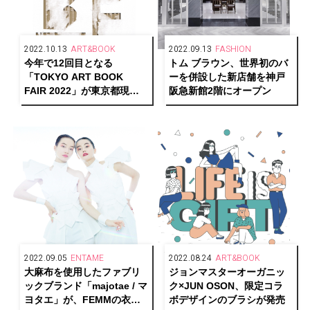
2022.10.13
ART&BOOK
2022.09.13
FASHION
今年で12回目となる
トム ブラウン、世界初のバ
「TOKYO ART BOOK
ーを併設した新店舗を神戸
FAIR 2022」が東京都現代
阪急新館2階にオープン
美術館で開催！
2022.09.05
ENTAME
2022.08.24
ART&BOOK
大麻布を使用したファブリ
ジョンマスターオーガニッ
ックブランド「majotae / マ
ク×JUN OSON、限定コラ
ヨタエ」が、FEMMの衣装
ボデザインのブラシが発売