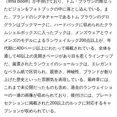
（Irma Boom）が手掛けており、トム・ブラウンの際立っ
たビジョンをフォトブックの中に落とし込んでいる。ま
た、ブランドのシグネチャーであるトム ブラウンのグロ
グランはブックマークに。ハードバックに収められたクラ
ムシェルボックスに入ったブックは、メンズウェアとウィ
メンズのモデルによるランウェイルック200点以上が、年
代順に400ページ以上にわたって掲載されている。全体を
通して40以上の見開きページがあり目を惹くラインナップ
だ。厳選されたランウェイのショールックは、エレガント
なベラム紙で区切られ、親密さ、神秘性、ブランドが創り
上げた歴史といった雰囲気を表現している。最終章には、
これまで未公開だったものも含め、過去のランウェイショ
ーの一連の画像が収められており、後付けには、プレート
セクションに掲載された200以上のルックに対応するキャ
プションが収められている。