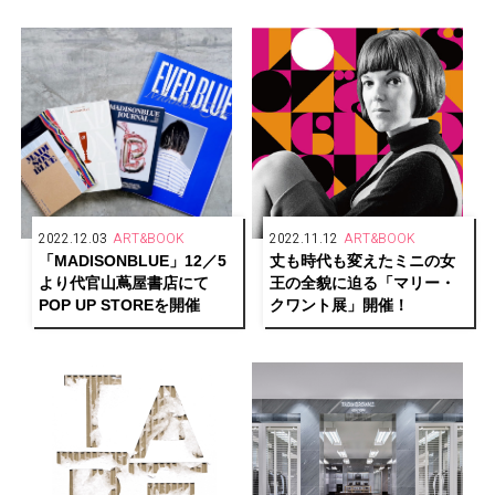
実の愛を求める人間模様を
繊細に描く！
2022.12.03
ART&BOOK
2022.11.12
ART&BOOK
「MADISONBLUE」12／5
丈も時代も変えたミニの女
より代官山蔦屋書店にて
王の全貌に迫る「マリー・
POP UP STOREを開催
クワント展」開催！