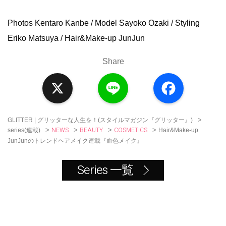
Photos Kentaro Kanbe / Model Sayoko Ozaki / Styling
Eriko Matsuya / Hair&Make-up JunJun
Share
X
L
F
i
a
n
c
e
e
b
o
>
GLITTER | グリッターな人生を！(スタイルマガジン『グリッター』)
o
NEWS
BEAUTY
COSMETICS
>
>
>
>
Hair&Make-up
series(連載)
k
JunJunのトレンドヘアメイク連載『血色メイク』
Series 一覧