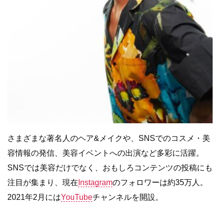
さまざまな著名人のヘア
&
メイクや、
SNS
でのコスメ・美
容情報の発信、美容イベントへの出演など多彩に活躍。
SNS
では美容だけでなく、おもしろコンテンツの投稿にも
注目が集まり、現在
Instagram
のフォロワーは約
35
万人。
2021
年
2
月には
YouTube
チャンネルを開設。