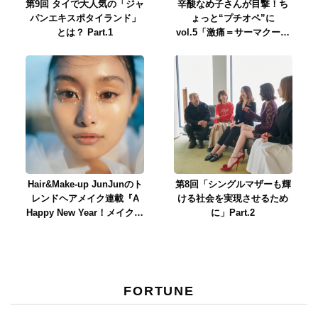
第9回 タイで大人気の「ジャ
辛酸なめ子さんが目撃！ち
パンエキスポタイランド」
ょっと“プチオペ”に
とは？ Part.1
vol.5「激痛＝サーマクール
は間違っていた！ 衝撃的
な感動を受けるエディター
石井」
Hair&Make-up JunJunのト
第8回「シングルマザーも輝
レンドヘアメイク連載『A
ける社会を実現させるため
Happy New Year！メイク』
に」Part.2
新年SP
FORTUNE