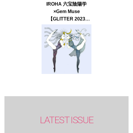
IROHA 六宝陰陽学
×Gem Muse
【GLITTER 2023
SUMMER issue】
LATEST ISSUE