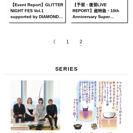
【Event Report】GLITTER
【予習・復習LIVE
NIGHT FES Vol.1
REPORT】超特急・10th
supported by DIAMOND
Anniversary Super
FES＠ZEPP TOKYO
Special Live「DANCE
DANCE DANCE」
《
1
2
SERIES