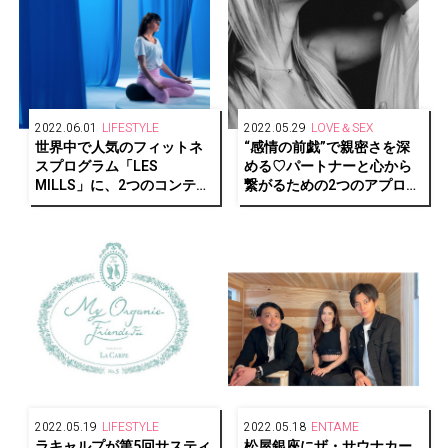
2022.06.01
LIFESTYLE
2022.05.29
LOVE＆SEX
世界中で人気のフィットネ
“感情の前戯”で親密さを深
スプログラム「LES
める♡パートナーと心から
MILLS」に、2つのコンテン
繋がるための2つのアプロー
ツが追加。オンラインフィ
チ方法
ットネスLEAN BODYにて配
信中！
2022.05.19
LIFESTYLE
2022.05.18
ENTAME
ラキャルプが第5回サスティ
松屋銀座にザ・サウナカー