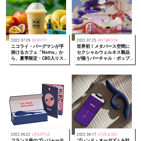
2022.07.29
BEAUTY
2022.07.25
ART&BOOK
ニコライ・バーグマンが手
世界初！メタバース空間に
掛けるカフェ「Nomu」か
セクシャルウェルネス製品
ら、夏季限定・CBD入りス
が揃うバーチャル・ポップ
ムージーが登場
アップストア
「Lovehoney」が開催中
2022.06.22
LIFESTYLE
2022.06.17
LOVE＆SEX
フランス発のプレジャーテ
ブレンド・オーガズムを叶