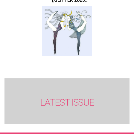
【GLITTER 2023
SUMMER issue】
LATEST ISSUE