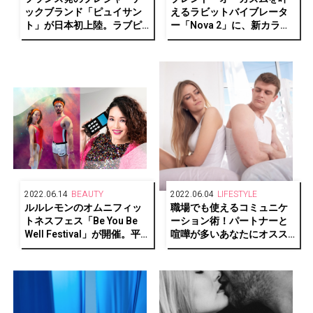
ックブランド「ピュイサン
えるラビットバイブレータ
ト」が日本初上陸。ラブピ
ー「Nova 2」に、新カラ
ースクラブで発売
ー“ミッドナイトブルー”が
登場
2022.06.14
BEAUTY
2022.06.04
LIFESTYLE
ルルレモンのオムニフィッ
職場でも使えるコミュニケ
トネスフェス「Be You Be
ーション術！パートナーと
Well Festival」が開催。平
喧嘩が多いあなたにオスス
野ノラがオープニングゲス
メしたい「ディープ・リス
トに決定！
ニング」メソッド