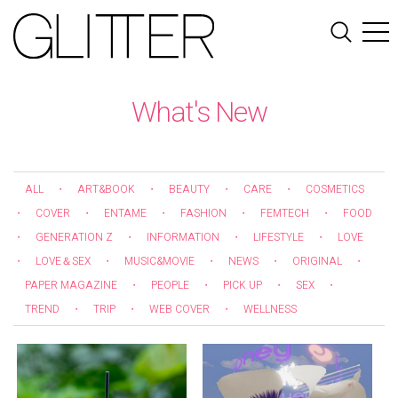
What's New
ALL
・
ART&BOOK
・
BEAUTY
・
CARE
・
COSMETICS
・
COVER
・
ENTAME
・
FASHION
・
FEMTECH
・
FOOD
・
GENERATION Z
・
INFORMATION
・
LIFESTYLE
・
LOVE
・
LOVE＆SEX
・
MUSIC&MOVIE
・
NEWS
・
ORIGINAL
・
PAPER MAGAZINE
・
PEOPLE
・
PICK UP
・
SEX
・
TREND
・
TRIP
・
WEB COVER
・
WELLNESS