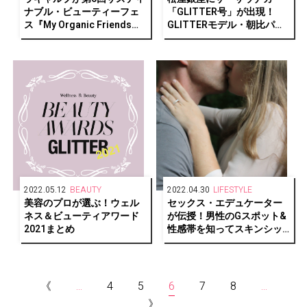
ナブル・ビューティーフェ
「GLITTER号」が出現！
ス『My Organic Friends
GLITTERモデル・朝比パメ
Fes by Salon de LA CARPE
ラ出演トークイベント「サ
2022』を6/10から2日間開
ウナが銀座にやってきた
催！
よ！」レポート
2022.05.12
BEAUTY
2022.04.30
LIFESTYLE
美容のプロが選ぶ！ウェル
セックス・エデュケーター
ネス＆ビューティアワード
が伝授！男性のGスポット&
2021まとめ
性感帯を知ってスキンシッ
プを高める方法
《
...
4
5
6
7
8
...
》