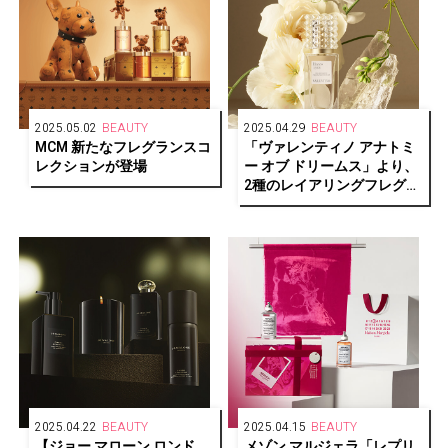
2025.05.02
BEAUTY
2025.04.29
BEAUTY
MCM 新たなフレグランスコ
「ヴァレンティノ アナトミ
レクションが登場
ー オブ ドリームス」より、
2種のレイアリングフレグラ
ンス登場
2025.04.22
BEAUTY
2025.04.15
BEAUTY
【ジョー マローン ロンド
メゾン マルジェラ「レプリ