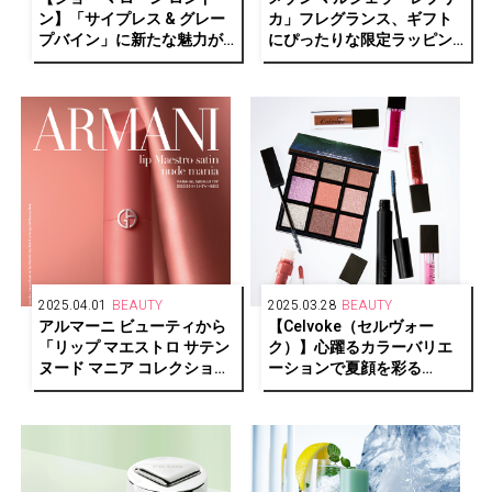
ン】「サイプレス & グレー
カ」フレグランス、ギフト
プバイン」に新たな魅力が
にぴったりな限定ラッピン
プラス
グが登場
2025.04.01
BEAUTY
2025.03.28
BEAUTY
アルマーニ ビューティから
【Celvoke（セルヴォー
「リップ マエストロ サテン
ク）】心躍るカラーバリエ
ヌード マニア コレクション
ーションで夏顔を彩る
2025」が数量限定で新登場
Summer Makeup
Collectionが登場