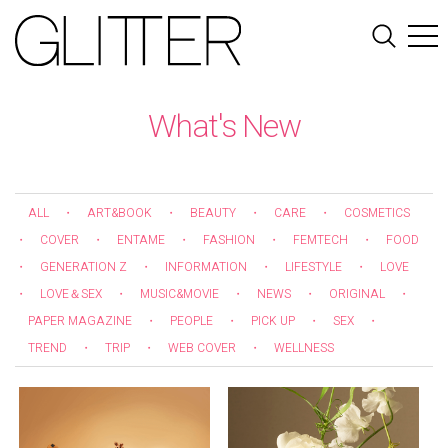
What's New
ALL
・
ART&BOOK
・
BEAUTY
・
CARE
・
COSMETICS
・
COVER
・
ENTAME
・
FASHION
・
FEMTECH
・
FOOD
・
GENERATION Z
・
INFORMATION
・
LIFESTYLE
・
LOVE
・
LOVE＆SEX
・
MUSIC&MOVIE
・
NEWS
・
ORIGINAL
・
PAPER MAGAZINE
・
PEOPLE
・
PICK UP
・
SEX
・
TREND
・
TRIP
・
WEB COVER
・
WELLNESS