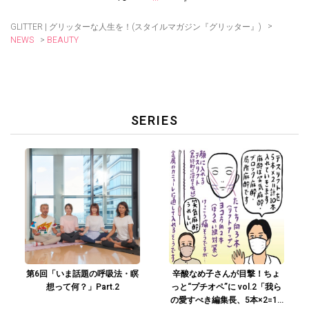
>
GLITTER | グリッターな人生を！(スタイルマガジン『グリッター』)
>
BEAUTY
NEWS
SERIES
第6回「いま話題の呼吸法・瞑
辛酸なめ子さんが目撃！ちょ
想って何？」Part.2
っと“プチオペ”に vol.2「我ら
の愛すべき編集長、5本×2=10