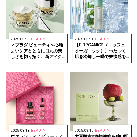
2025.03.25
BEAUTY
2025.03.21
BEAUTY
＜プラダ ビューティ＞心地
【F ORGANICS（エッフェ
よいケアとともに目元の美
オーガニック）】べたつく
しさを切り拓く、新アイク
肌を冷却し一瞬で爽快感を
リーム発売
もたらす冷感ボディミスト
が限定で登場
2025.03.18
BEAUTY
2025.03.10
BEAUTY
ヴァレンティノ ビューティ
大豆酵素×食物繊維を独自配