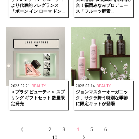
より代表的フレグランス
合！福岡みなみプロデュー
「ボーン イン ローマ ドン
ス「フルーツ酵素
ナ」の限定セットがトワル
YOKUBARI」がリニューア
イコノグラフがあしらわれ
ル新発売
たBOXで登場
2025.02.21
BEAUTY
2025.02.14
BEAUTY
＜プラダ ビューティ＞ スプ
ジョンマスターオーガニッ
リング ギフトセット 数量限
ク、サクラ舞う特別な季節
定発売
に限定キットが登場
《
...
2
3
4
5
6
...
10
...
》