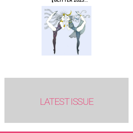
【GLITTER 2023
SUMMER issue】
LATEST ISSUE