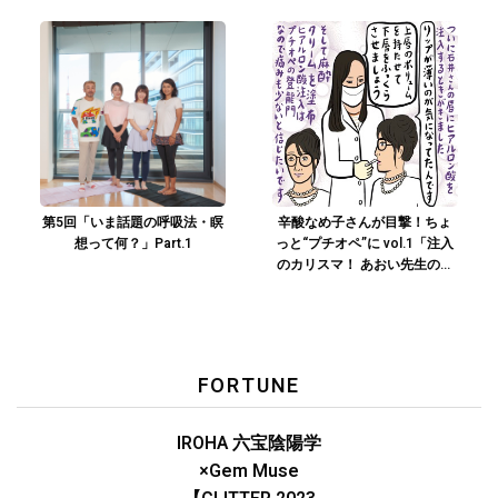
本の糸をこなす♡」
第5回「いま話題の呼吸法・瞑
辛酸なめ子さんが目撃！ちょ
想って何？」Part.1
っと“プチオペ”に vol.1「注入
のカリスマ！ あおい先生の極
上ヒアルロン酸注入」
FORTUNE
IROHA 六宝陰陽学
×Gem Muse