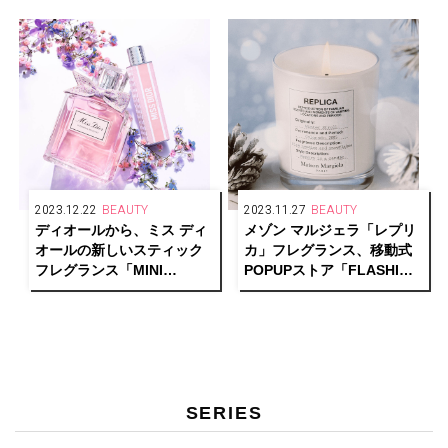
ー)」誕生
2023.12.22
BEAUTY
2023.11.27
BEAUTY
ディオールから、ミス ディ
メゾン マルジェラ「レプリ
オールの新しいスティック
カ」フレグランス、移動式
フレグランス「MINI
POPUPストア「FLASHING
MISS」誕生
MEMORIES STORE」が期
間限定で登場！
SERIES