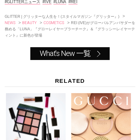
o
#GLITTERニュース
#IVE
#LUNA
#REI
o
k
>
GLITTER | グリッターな人生を！(スタイルマガジン『グリッター』)
NEWS
BEAUTY
COSMETICS
>
>
>
REI (IVE)がグローバルアンバサダーを
務める「LUNA」『グローレイヤーブラーチーク』＆『グラッシーレイヤーテ
ィント』に新色が登場
What's New 一覧
RELATED