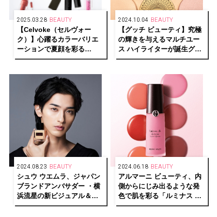
2025.03.28
BEAUTY
2024.10.04
BEAUTY
【Celvoke（セルヴォー
【グッチ ビューティ】究極
ク）】心躍るカラーバリエ
の輝きを与えるマルチユー
ーションで夏顔を彩る
ス ハイライターが誕生グッ
Summer Makeup
チ グロウ ハイライター
Collectionが登場
2024.08.23
BEAUTY
2024.06.18
BEAUTY
シュウ ウエムラ、ジャパン
アルマーニ ビューティ、内
ブランドアンバサダー ・横
側からにじみ出るような発
浜流星の新ビジュアル＆動
色で肌を彩る「ルミナス シ
画公開
ルク チーク ティント」が登
場