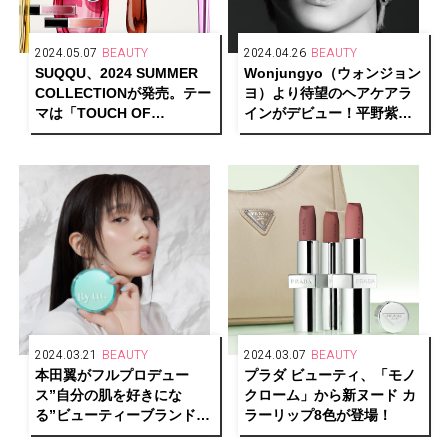
2024.05.07
BEAUTY
2024.04.26
BEAUTY
SUQQU、2024 SUMMER
Wonjungyo（ウォンジョン
COLLECTIONが発売。テー
ヨ）より待望のヘアケアラ
マは「TOUCH OF
インがデビュー！平野紫耀
NECTAR」
（Number_i）が広告キャラ
クターに就任
2024.03.21
BEAUTY
2024.03.07
BEAUTY
本田翼がフルプロデュー
プラダ ビューティ、「モノ
ス”自分の肌を好きにな
クローム」から新ヌード カ
る”ビューティーブランド
ラーリップ8色が登場！
「By ttt.(バイティースリ