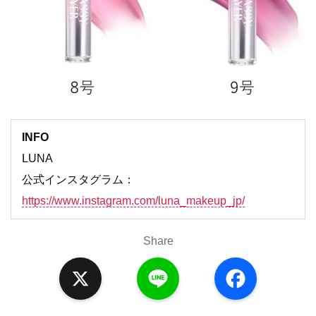
INFO
LUNA
公式インスタグラム：
https://www.instagram.com/luna_makeup_jp/
Share
X
L
F
i
a
n
c
e
e
b