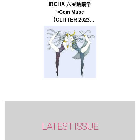
IROHA 六宝陰陽学
×Gem Muse
【GLITTER 2023
SUMMER issue】
LATEST ISSUE