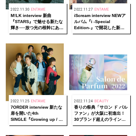
2022.11.30
ENTAME
2022.11.27
ENTAME
M!LK interview 新曲
iScream interview NEWア
『STARS』で魅せる新たな
ルバム『i -Special
輝き──放つ光の根幹にある
Edition-』で開花した新た
もの
な表現と可能性
2022.11.25
ENTAME
2022.11.24
BEAUTY
7ORDER interview 新たな
香りの祭典「サロン ド パル
扉を開いた4th
ファン」が大阪に初進出！
SINGLE『Growing up / 爛
30ブランド超えのラインナ
漫』。制作秘話から輝く秘
ップを取り揃える！
訣まで語る！