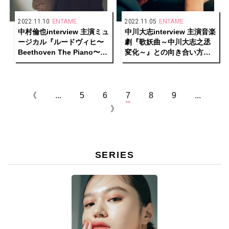
2022.11.10
ENTAME
2022.11.05
ENTAME
中村倫也interview 主演ミュ
中川大志interview 主演音楽
ージカル『ルードヴィヒ〜
劇『歌妖曲～中川大志之丞
Beethoven The Piano〜』
変化～』との向き合い方と
への想いと表現へ向かう原
煌めきの根源を語る
動力
《
...
5
6
7
8
9
...
》
SERIES