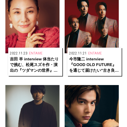
2022.11.23
ENTAME
2022.11.21
ENTAME
吉田 羊 interview 体当たり
今市隆二 interview
で挑む、松尾スズキ作・演
『GOOD OLD FUTURE』
出の『ツダマンの世界』。
を通じて届けたい“古き良き
ストイックに突き進む先に
未来”――時代の変化に捉わ
見えてきたしなやかな生き
れず自身の根底にある想い
方