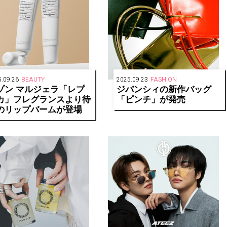
.09.26
BEAUTY
2025.09.23
FASHION
ゾン マルジェラ「レプ
ジバンシィの新作バッグ
カ」フレグランスより待
「ピンチ」が発売
のリップバームが登場