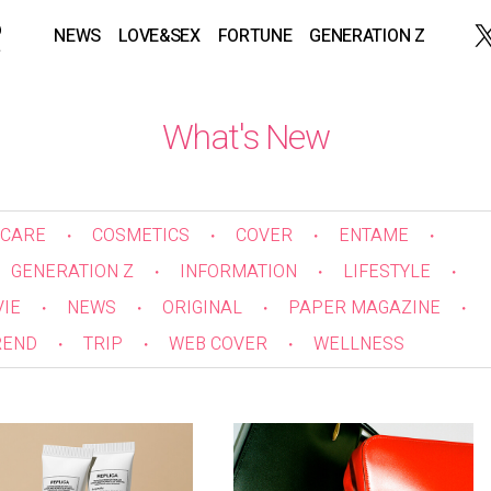
NEWS
LOVE&SEX
FORTUNE
GENERATION Z
What's New
CARE
COSMETICS
COVER
ENTAME
・
・
・
・
GENERATION Z
INFORMATION
LIFESTYLE
・
・
・
IE
NEWS
ORIGINAL
PAPER MAGAZINE
・
・
・
・
REND
TRIP
WEB COVER
WELLNESS
・
・
・