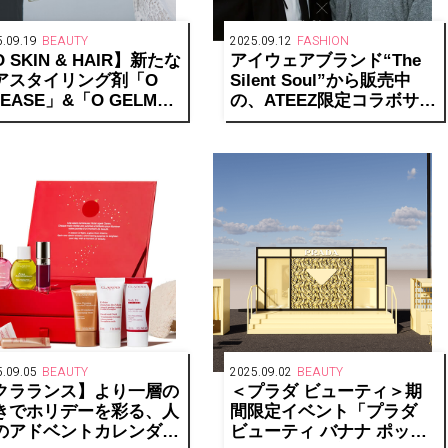
.09.19
BEAUTY
2025.09.12
FASHION
 SKIN & HAIR】新たな
アイウェアブランド“The
アスタイリング剤「O
Silent Soul”から販売中
EASE」&「O GELM
の、ATEEZ限定コラボサン
OFT」が誕生
グラスの特典が話題沸騰
.09.05
BEAUTY
2025.09.02
BEAUTY
クラランス】より一層の
＜プラダ ビューティ＞期
きでホリデーを彩る、人
間限定イベント「プラダ
のアドベントカレンダー
ビューティ バナナ ポップ