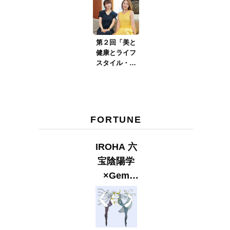
第２回「美と
健康とライフ
スタイル・口
臭ケア」Part.2
FORTUNE
IROHA 六
宝陰陽学
×Gem
Muse
【GLITTER
2023