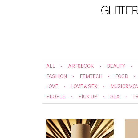
ALL
ART&BOOK
BEAUTY
・
・
・
FASHION
FEMTECH
FOOD
・
・
・
LOVE
LOVE＆SEX
MUSIC&MOV
・
・
PEOPLE
PICK UP
SEX
T
・
・
・