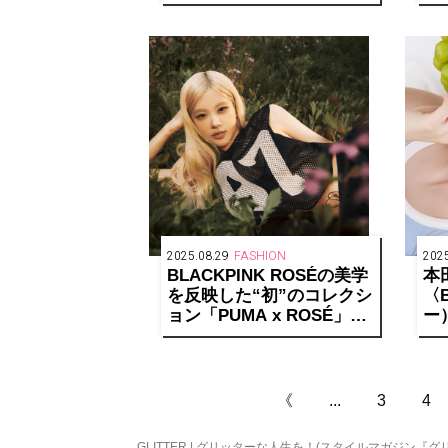
に向けた7人の想いとは
が
【前編】
2025.08.29
FASHION
2025
BLACKPINK ROSÉの美学
本
を反映した“初”のコレクシ
〈B
ョン「PUMA x ROSÉ」が
ー
登場
ア
5
《
...
3
4
GLITTER | グリッターな人生を！(スタイルマガジン『グ