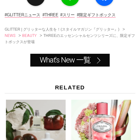
e
e
b
o
#GLITTERニュース
#THREE
#スリー
#限定ギフトボックス
o
k
>
GLITTER | グリッターな人生を！(スタイルマガジン『グリッター』)
NEWS
BEAUTY
>
>
THREEのエッセンシャルセンツシリーズに、限定ギフ
トボックスが登場
What's New 一覧
RELATED