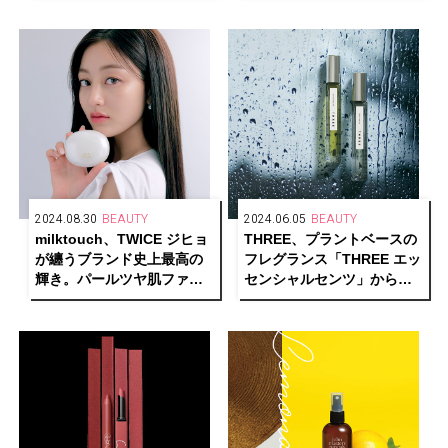
再入荷
2024.08.30
BEAUTY
2024.06.05
BEAUTY
milktouch、TWICE ジヒョ
THREE、プラントベースの
が纏うブランド史上最高の
フレグランス「THREE エッ
輝き。パールツヤ肌ファン
センシャルセンツ」から、
デ誕生
「雨」をテーマにした2つの
新しい香りが誕生