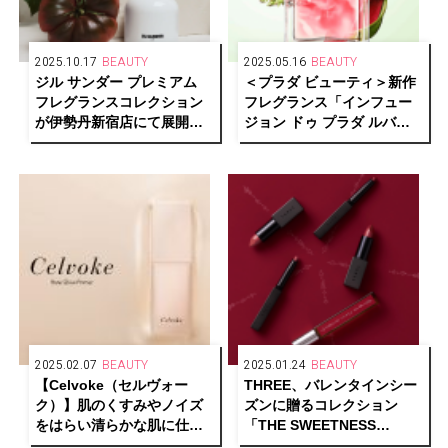
2025.10.17
BEAUTY
2025.05.16
BEAUTY
ジル サンダー プレミアム
＜プラダ ビューティ＞新作
フレグランスコレクション
フレグランス「インフュー
が伊勢丹新宿店にて展開開
ジョン ドゥ プラダ ルバー
始
ブ オーデパルファム」が登
場
2025.02.07
BEAUTY
2025.01.24
BEAUTY
【Celvoke（セルヴォー
THREE、バレンタインシー
ク）】肌のくすみやノイズ
ズンに贈るコレクション
をはらい清らかな肌に仕立
「THE SWEETNESS
てる“レア艶”プライマーが
TABOO」を発売