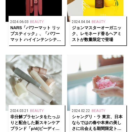
2024.06.03
BEAUTY
2024.04.04
BEAUTY
NARS「パワーマット リッ
ジョンマスターオーガニッ
プスティック」、「パワー
ク、レモネード香るヘアミ
マット ハイインテンシティ
ストが数量限定で登場
リップペンシル」に新色が
登場
2024.03.21
BEAUTY
2024.02.22
BEAUTY
非分解プラセンタをたっぷ
シャングリ・ラ 東京、日本
りと配合した新スキンケア
ならではの春や本来の美し
ブランド「p/d(ピーディ
さに出会える期間限定トリ