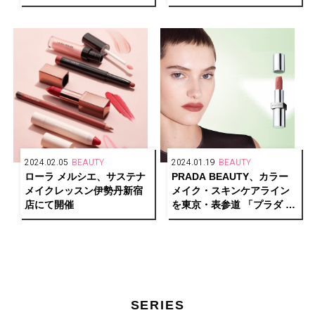
ー)」が登場
ートメントメニューを提供
開始
2024.02.05
BEAUTY
2024.01.19
BEAUTY
ローラ メルシエ、サステナ
PRADA BEAUTY、カラー
メイクレッスン伊勢丹新宿
メイク・スキンケアライン
店にて開催
を東京・表参道 「プラダ ビ
ューティ トウキョウ」にて
先行発売
SERIES