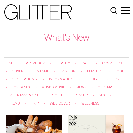
What's New
ALL
・
ART&BOOK
・
BEAUTY
・
CARE
・
COSMETICS
・
COVER
・
ENTAME
・
FASHION
・
FEMTECH
・
FOOD
・
GENERATION Z
・
INFORMATION
・
LIFESTYLE
・
LOVE
・
LOVE＆SEX
・
MUSIC&MOVIE
・
NEWS
・
ORIGINAL
・
PAPER MAGAZINE
・
PEOPLE
・
PICK UP
・
SEX
・
TREND
・
TRIP
・
WEB COVER
・
WELLNESS