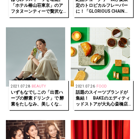
「ホテル椿山荘東京」のア
定のトロピカルフレーバー
フタヌーンティーで贅沢な
に！「GLORIOUS CHAIN
夏のひと時を。
CAFÉ」と「PUFFZ」がコラ
ボレーション。
2021.07.28
BEAUTY
2021.07.26
FOOD
いずもなでしこの「出雲ハ
話題のスイーツブランドが
ーブの酵素ドリンク」で 酵
集結！ BAKEのエディティ
素をたしなみ、美しくな
ッドストアが大丸心斎橋店
る！
にオープン！