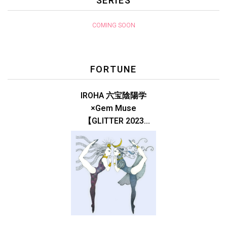
SERIES
COMING SOON
FORTUNE
IROHA 六宝陰陽学
×Gem Muse
【GLITTER 2023
SUMMER issue】