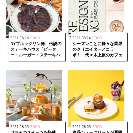
2021.08.26
FOOD
2021.08.24
FOOD
NYブルックリン発、伝説の
シーズンごとに様々な業界
ステーキハウス「ピータ
のクリエイターとコラ
ー・ルーガー・ステーキハ
ボ！ 代々木上原のカフェ
ウス」が恵比寿に上陸！
バー「No.」がメニューを刷
新。
2021.08.05
FOOD
2021.08.03
FOOD
はちみつスイーツを堪能。
絶品シュークリームが夏限