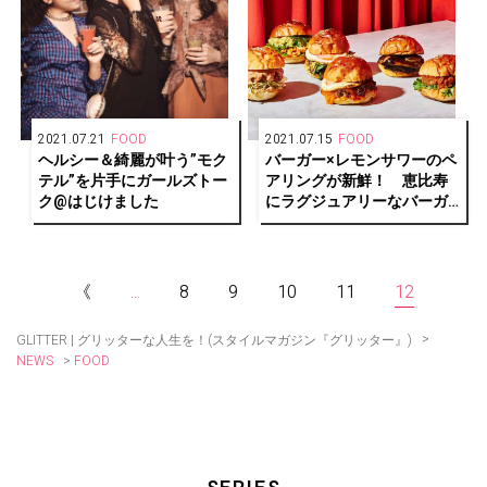
2021.07.21
FOOD
2021.07.15
FOOD
ヘルシー＆綺麗が叶う”モク
バーガー×レモンサワーのペ
テル”を片手にガールズトー
アリングが新鮮！ 恵比寿
ク@はじけました
にラグジュアリーなバーガ
ーショップ「MERCER
BURGER」がオープン。
《
...
8
9
10
11
12
>
GLITTER | グリッターな人生を！(スタイルマガジン『グリッター』)
>
FOOD
NEWS