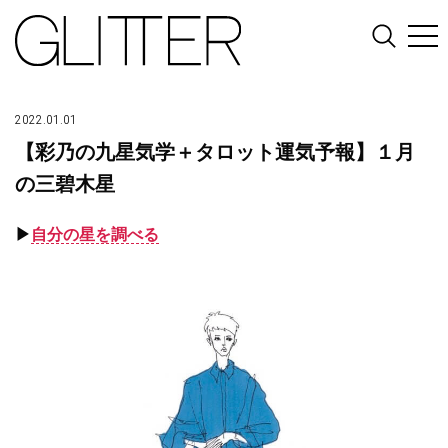
2022.01.01
【彩乃の九星気学＋タロット運気予報】１月
の三碧木星
▶︎
自分の星を調べる