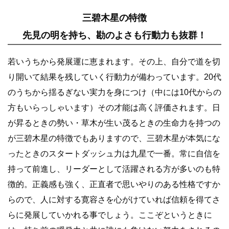
三碧木星の特徴
先見の明を持ち、勘のよさも行動力も抜群！
若いうちから発展運に恵まれます。その上、自分で道を切
り開いて結果を残していく行動力が備わっています。20代
のうちから揺るぎない実力を身につけ（中には10代からの
方もいらっしゃいます）その才能は高く評価されます。日
が昇るときの勢い・草木が生い茂るときの生命力を持つの
が三碧木星の特徴でもありますので、三碧木星が本気にな
ったときのスタートダッシュ力は九星で一番。常に自信を
持って前進し、リーダーとして活躍される方が多いのも特
徴的。正義感も強く、正直者で思いやりのある性格ですか
らので、人に対する寛容さを心がけていれば信頼を得てさ
らに発展していかれる事でしょう。ここぞというときに