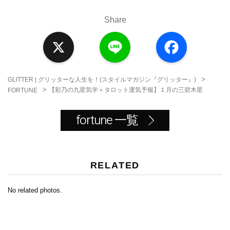
Share
X
L
F
i
a
n
c
e
e
b
o
>
GLITTER | グリッターな人生を！(スタイルマガジン『グリッター』)
o
>
【彩乃の九星気学＋タロット運気予報】１月の三碧木星
FORTUNE
k
fortune 一覧
RELATED
No related photos.