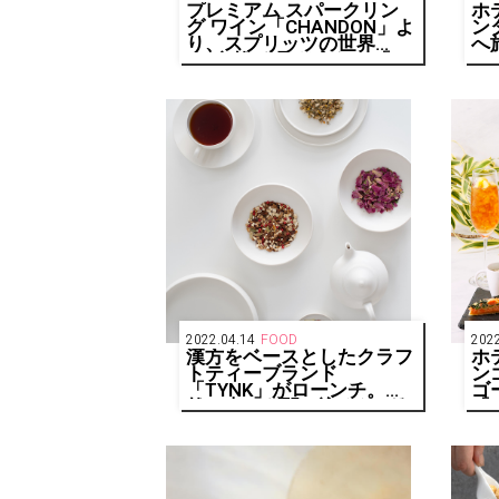
プレミアム スパークリン
ホ
グ ワイン「CHANDON」よ
ン
り、スプリッツの世界
へ
に“自然”を取り入れた「シ
ン
ャンドン ガーデン スプリ
「
ッツ」が新登場！
wi
を
2022.04.14
FOOD
2022
漢方をベースとしたクラフ
ホ
トティーブランド
ン
「TYNK」がローンチ。自
ゴ
然の恵みを閉じ込めた4種
「
のフレーバーをご紹介
4
売