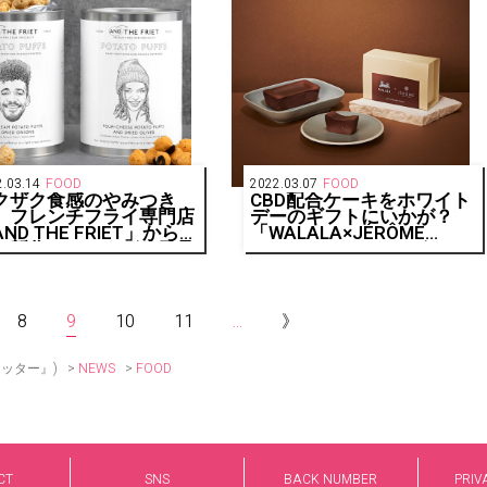
.03.14
FOOD
2022.03.07
FOOD
クザク食感のやみつき
CBD配合ケーキをホワイト
。フレンチフライ専門店
デーのギフトにいかが？
ND THE FRIET」から待
「WALALA×JÉRÔME
の新作スナックがお目見
signature recipe」がコラ
！
ボレーション！
8
9
10
11
...
》
>
>
FOOD
リッター』)
NEWS
CT
SNS
BACK NUMBER
PRIV