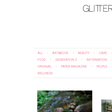
ALL
・
ART&BOOK
・
BEAUTY
・
CARE
FOOD
・
GENERATION Z
・
INFORMATION
ORIGINAL
・
PAPER MAGAZINE
・
PEOPLE
WELLNESS