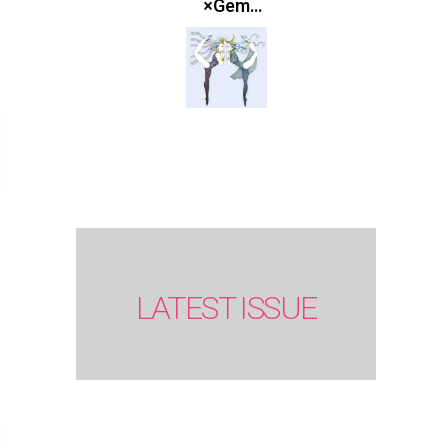
×Gem
Muse
【GLITTER
2023
SUMMER
issue】
LATEST ISSUE