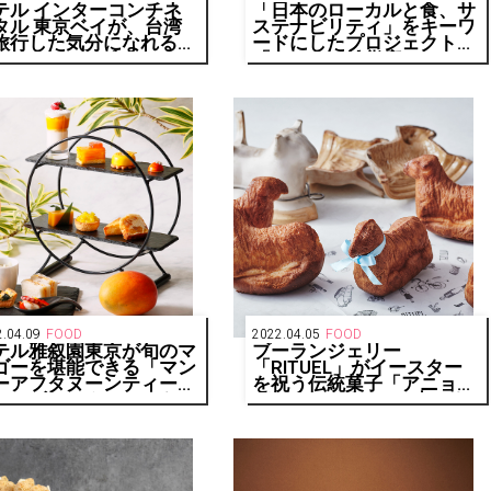
テル インターコンチネ
「日本のローカルと食、サ
タル 東京ベイが、台湾
ステナビリティ」をキーワ
旅行した気分になれるラ
ードにしたプロジェクト
チ&ディナーブッフェ
「ロフコト雑貨店」にサス
超好吃！魅惑の台湾祭
テナブルなムードペアリン
th MeetFresh 鮮芋仙」
グティー「YOU IN」が登
開催
場！
.04.09
FOOD
2022.04.05
FOOD
テル雅叙園東京が旬のマ
ブーランジェリー
ゴーを堪能できる「マン
「RITUEL」がイースター
ーアフタヌーンティー」
を祝う伝統菓子「アニョー
マンゴーカクテル」を
パスカル」を4/6（水）よ
/11（月）より期間限定販
り期間限定で販売