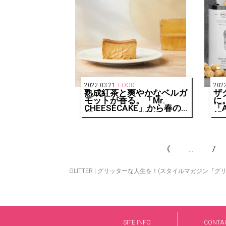
2022.03.21
FOOD
2022
熟成紅茶と爽やかなベルガ
ザ
モットが香る。「Mr.
に
CHEESECAKE」から春の
「A
新フレーバーが登場！
望
え
《
...
7
GLITTER | グリッターな人生を！(スタイルマガジン『グ
SITE INFO
CONTA