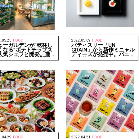
.05.25
FOOD
2022.05.09
FOOD
ューガルデンが“乾杯し
パティスリー「UN
くなる”ポテトチップス
GRAIN」から新作ミニャル
人気シェフと開発。期間
ディーズが発売中。バニラ
定チップスバーも開催
と赤桃の2種類のケーキが
！
新登場
.04.29
FOOD
2022.04.21
FOOD