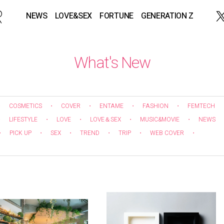
NEWS
LOVE&SEX
FORTUNE
GENERATION Z
What's New
・
COSMETICS
・
COVER
・
ENTAME
・
FASHION
・
FEMTECH
・
LIFESTYLE
・
LOVE
・
LOVE＆SEX
・
MUSIC&MOVIE
・
NEWS
・
PICK UP
・
SEX
・
TREND
・
TRIP
・
WEB COVER
・