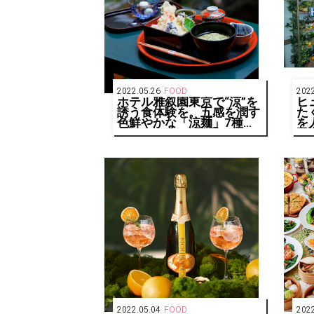
2022.05.26
FOOD
2022
ホテル雅叙園東京で“涼”を
ヒ
誘う食体験を。五感を潤す
た
色鮮やかな「涼麺」7種が
を
6/1（水）より登場
限
中
2022.05.04
FOOD
2022