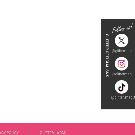
GLITTER OFFICIAL SNS
@glittermag
@glittermag
@glitter_mag_t
ACY POLICY
GLITTER JAPAN