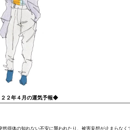
０２２年４月の運気予報◆
突然得体の知れない不安に襲われたり、被害妄想が止まらなく