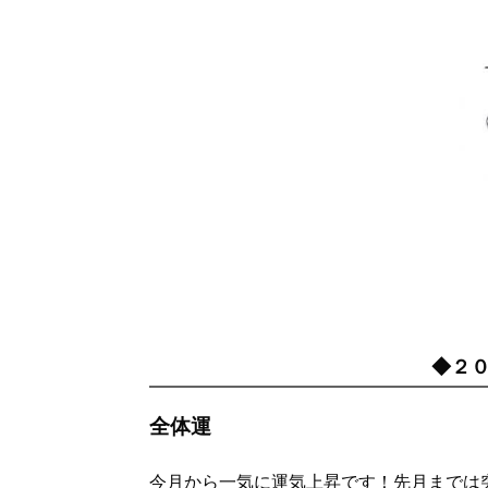
◆２
全体運
今月から一気に運気上昇です！先月までは