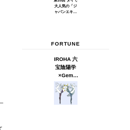
第10回 タイで
大人気の「ジ
ャパンエキス
ポタイラン
ド」とは？
Part.2
FORTUNE
IROHA 六
宝陰陽学
×Gem
Muse
【GLITTER
2023
SUMMER
issue】
て