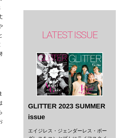
ホ
丈
や
LATEST ISSUE
と
重
努
ま
は
GLITTER 2023 SUMMER
ら
issue
お
エイジレス・ジェンダーレス・ボー