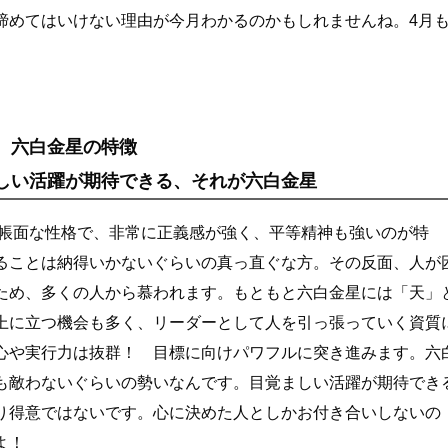
諦めてはいけない理由が今月わかるのかもしれませんね。4月
六白金星の特徴
しい活躍が期待できる、それが六白金星
几帳面な性格で、非常に正義感が強く、平等精神も強いのが特
ることは納得いかないぐらいの真っ直ぐな方。その反面、人が
ため、多くの人から慕われます。もともと六白金星には「天」
上に立つ機会も多く、リーダーとして人を引っ張っていく資質
心や実行力は抜群！ 目標に向けパワフルに突き進みます。六
も敵わないぐらいの勢いなんです。目覚ましい活躍が期待でき
り得意ではないです。心に決めた人としかお付き合いしないの
よ！