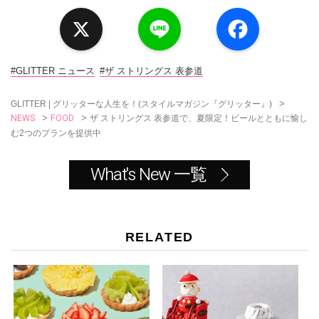
X
L
F
i
a
n
c
e
e
b
o
#GLITTER ニュース
#ザ ストリングス 表参道
o
k
>
GLITTER | グリッターな人生を！(スタイルマガジン『グリッター』)
NEWS
FOOD
>
>
ザ ストリングス 表参道で、夏限定！ビールとともに愉し
む2つのプランを提供中
What's New 一覧
RELATED