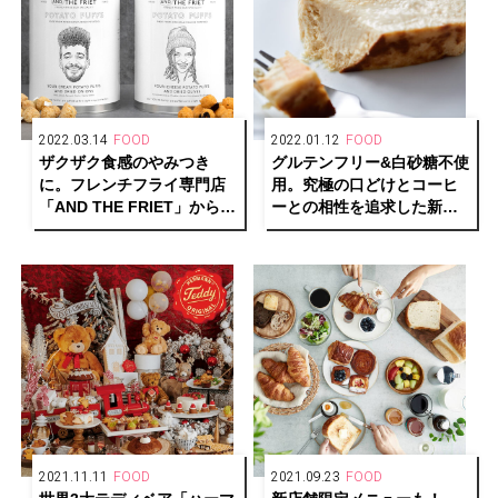
2022.03.14
FOOD
2022.01.12
FOOD
ザクザク食感のやみつき
グルテンフリー&白砂糖不使
に。フレンチフライ専門店
用。究極の口どけとコーヒ
「AND THE FRIET」から待
ーとの相性を追求した新た
望の新作スナックがお目見
なチーズケーキ「HOC」が
え！
誕生。
2021.11.11
FOOD
2021.09.23
FOOD