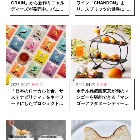
GRAIN」から新作ミニャル
ワイン「CHANDON」よ
ディーズが発売中。バニラ
り、スプリッツの世界に“自
と赤桃の2種類のケーキが新
然”を取り入れた「シャンド
登場
ン ガーデン スプリッツ」が
新登場！
2022.04.21
FOOD
2022.04.09
FOOD
「日本のローカルと食、サ
ホテル雅叙園東京が旬のマ
ステナビリティ」をキーワ
ンゴーを堪能できる「マン
ードにしたプロジェクト
ゴーアフタヌーンティー」
「ロフコト雑貨店」にサス
「マンゴーカクテル」を
テナブルなムードペアリン
4/11（月）より期間限定販
グティー「YOU IN」が登
売
場！