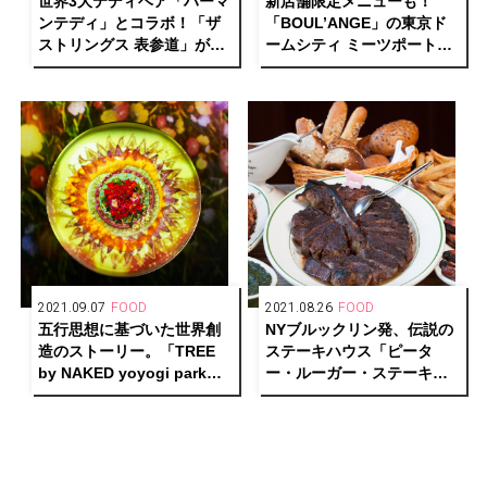
世界3大テディベア「ハーマ
新店舗限定メニューも！
ンテディ」とコラボ！「ザ
「BOUL’ANGE」の東京ド
ストリングス 表参道」がク
ームシティ ミーツポート店
リスマス スイーツビュッフ
がグランドオープン。
ェを開催。
2021.09.07
FOOD
2021.08.26
FOOD
五行思想に基づいた世界創
NYブルックリン発、伝説の
造のストーリー。「TREE
ステーキハウス「ピータ
by NAKED yoyogi park」
ー・ルーガー・ステーキハ
でアートディナーコース
ウス」が恵比寿に上陸！
「Kaleidoscope of LIFE」
が復活 ！