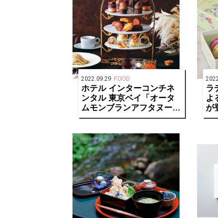
2022.09.29
FOOD
2022
ホテル インターコンチネ
ラ
ンタル 東京ベイ「オータ
よ
ムモンブランアフタヌーン
が
ティー」が11/1より提供開
店
始
も