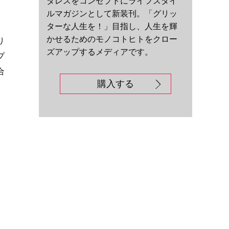
ダレスをコンセプトにライフスタイ
、
ルマガジンとして新装刊。「グリッ
ターな人生を！」目指し、人生を輝
かせるためのモノコトヒトをクロー
り
ズアップするメディアです。
プ
合
購入する