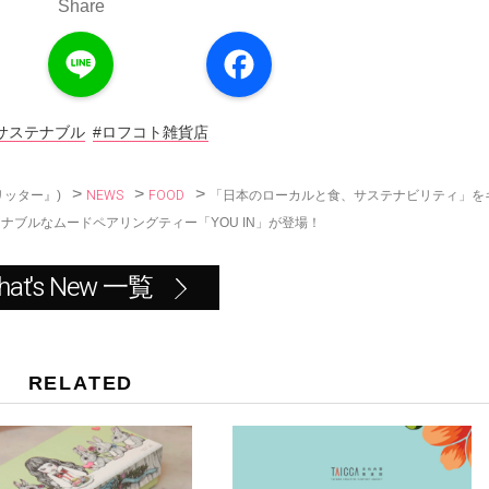
Share
L
F
i
a
n
c
e
e
b
o
サステナブル
#ロフコト雑貨店
o
k
>
>
>
NEWS
FOOD
「日本のローカルと食、サステナビリティ」を
リッター』)
ブルなムードペアリングティー「YOU IN」が登場！
hat's New 一覧
RELATED