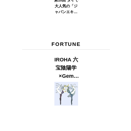
第10回 タイで
大人気の「ジ
ャパンエキス
ポタイラン
ド」とは？
Part.2
FORTUNE
IROHA 六
宝陰陽学
×Gem
Muse
【GLITTER
2023
SUMMER
issue】