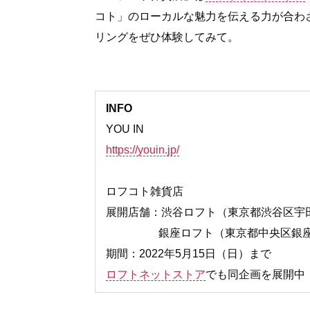
コト」のローカルな魅力を伝える力が合わ
リングをぜひ体験してみて。
INFO
YOU IN
https://youin.jp/
ロフコト雑貨店
展開店舗：渋⾕ロフト（東京都渋⾕区宇⽥
銀座ロフト（東京都中央区銀座2-
期間：2022年5⽉15⽇（⽇）まで
ロフトネットストア
でも同企画を展開中