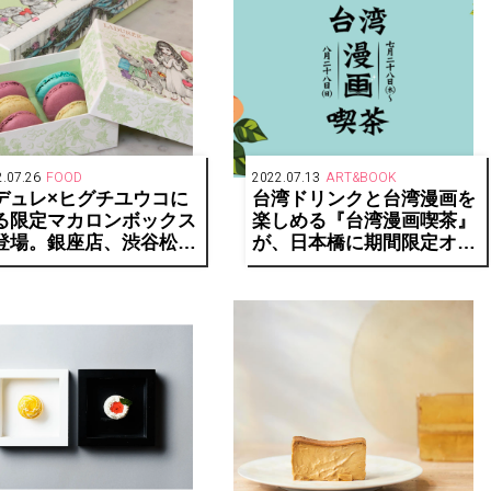
.07.26
FOOD
2022.07.13
ART&BOOK
デュレ×ヒグチユウコに
台湾ドリンクと台湾漫画を
る限定マカロンボックス
楽しめる『台湾漫画喫茶』
登場。銀座店、渋谷松濤
が、日本橋に期間限定オー
ではアフタヌーンティー
プン