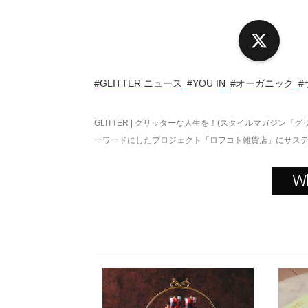
X
#GLITTER ニュース
#YOU IN
#オーガニック
#
GLITTER | グリッターな人生を！(スタイルマガジン『グ
ーワードにしたプロジェクト「ロフコト雑貨店」にサステナ
W