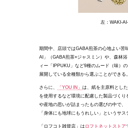
左：WAKI-AI
期間中、店頭ではGABA煎茶の心地よい苦味
AI」（GABA煎茶×ジャスミン）や、森
ィー「IPPUKU」など9種のムード（味）のほ
展開している全種類から選ぶことができる
さらに、
「YOU IN」
は、紙を主原料とした
を使用するなど環境に配慮した製品づくり
や産地の思いが詰まったもの選びの中で、
「身体にも地球にもうれしい」というサス
「ロフコト雑貨店」は
ロフトネットストア