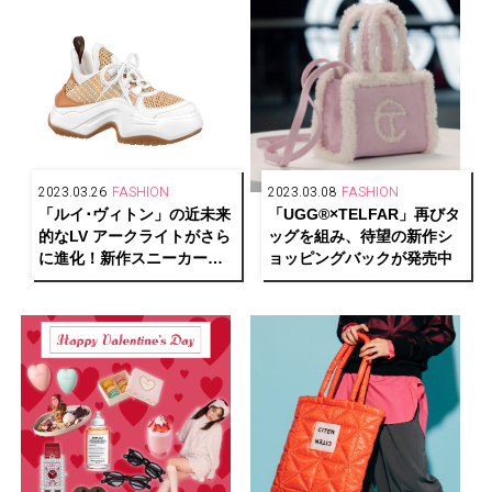
2023.03.26
FASHION
2023.03.08
FASHION
「ルイ･ヴィトン」の近未来
「UGG®︎×TELFAR」再びタ
的なLV アークライトがさら
ッグを組み、待望の新作シ
に進化！新作スニーカーが
ョッピングバックが発売中
発売