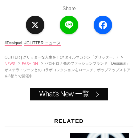
Share
X
L
F
i
a
n
c
e
e
b
o
#Desigual
#GLITTER ニュース
o
k
>
GLITTER | グリッターな人生を！(スタイルマガジン『グリッター』)
NEWS
FASHION
>
>
バロセロナ発のファッションブランド「Desigual」
がステラ・ジーンとのコラボコレクションをローンチ。ポップアップストア
を3都市で開催中
What's New 一覧
RELATED