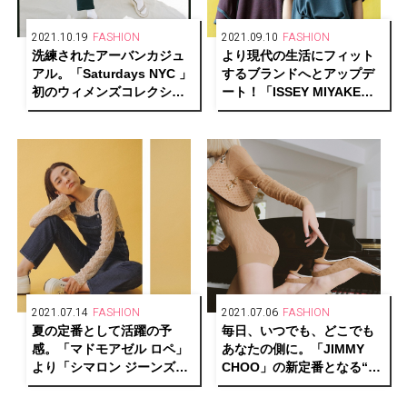
2021.10.19
FASHION
2021.09.10
FASHION
洗練されたアーバンカジュ
より現代の生活にフィット
アル。「Saturdays NYC 」
するブランドへとアップデ
初のウィメンズコレクショ
ート！「ISSEY MIYAKE」
ンが誕生！
の新生「HaaT」が特別展示
「EVERY TIME」を東京・
大阪にて開催中。
2021.07.14
FASHION
2021.07.06
FASHION
夏の定番として活躍の予
毎日、いつでも、どこでも
感。「マドモアゼル ロペ」
あなたの側に。「JIMMY
より「シマロン ジーンズ」
CHOO」の新定番となる“コ
と「ピカデリー」との別注
ア・コレクション”がローン
アイテムを発売！
チ！