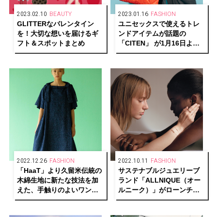
2023.02.10
BEAUTY
2023.01.16
FASHION
GLITTERなバレンタイン
ユニセックスで使えるトレ
を！大切な想いを届けるギ
ンドアイテムが話題の
フト＆スポットまとめ
「CITEN」 が1月16日よ
り、代官山蔦屋書店にてポ
ップアップを開催
2022.12.26
FASHION
2022.10.11
FASHION
「HaaT」より久留米伝統の
サステナブルジュエリーブ
木綿生地に新たな技法を加
ランド「ALLNIQUE（オー
えた、手触りのよいワンピ
ルニーク）」がローンチ。
ースやアルパカニットが発
古澤朋子、小林モー子、福
売
田麻琴とのコラボレーショ