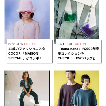
ンも
2022.03.25
FASHION
2021.12.31
FASHION
11歳のファッショニスタ
「nana-nana」の2022年春
COCOと「MAISON
夏コレクションを
SPECIAL」がコラボ！ 10
CHECK！ PVCバッグと
年後も色褪せない、着回し
HOOPコレクションに新作
多彩に楽しめるスペシャル
が登場。
アイテムを発売。