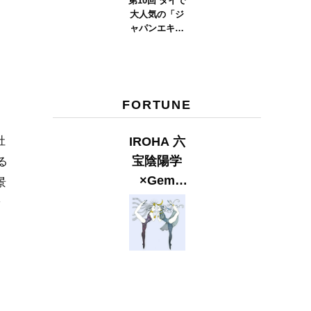
第10回 タイで
大人気の「ジ
ャパンエキス
ポタイラン
ド」とは？
Part.2
FORTUNE
IROHA 六
社
宝陰陽学
る
×Gem
景
Muse
ッ
【GLITTER
2023
SUMMER
issue】