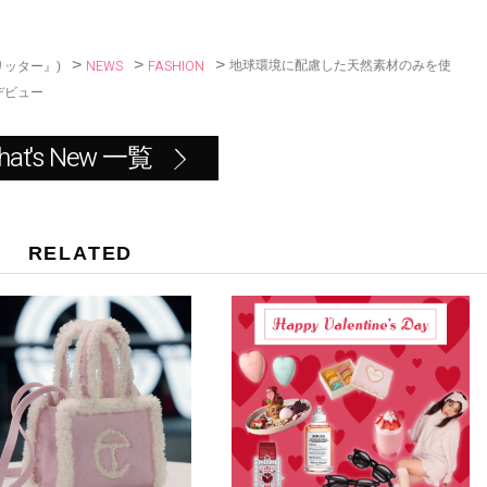
o
k
>
>
>
NEWS
FASHION
地球環境に配慮した天然素材のみを使
リッター』)
デビュー
hat's New 一覧
RELATED