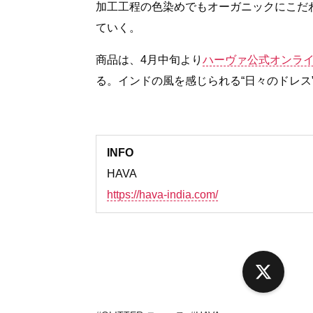
加工工程の色染めでもオーガニックにこだ
ていく。
商品は、4月中旬より
ハーヴァ公式オンラ
る。インドの風を感じられる“日々のドレス
INFO
HAVA
https://hava-india.com/
X