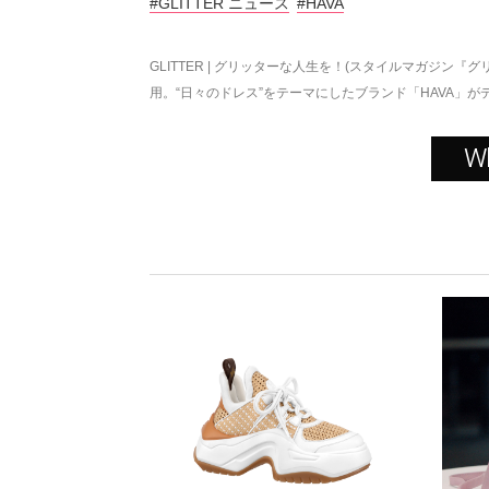
#GLITTER ニュース
#HAVA
GLITTER | グリッターな人生を！(スタイルマガジン『グ
用。“日々のドレス”をテーマにしたブランド「HAVA」が
W