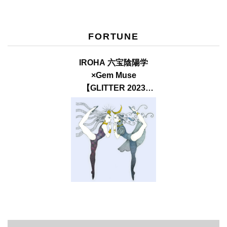
FORTUNE
IROHA 六宝陰陽学
×Gem Muse
【GLITTER 2023
SUMMER issue】