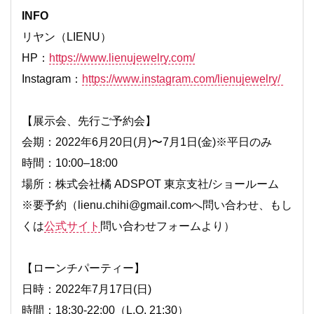
INFO
リヤン（LIENU）
HP：
https://www.lienujewelry.com/
Instagram
：
https://www.instagram.com/lienujewelry/
【
展示会、先行ご予約会】
会期：2022年
6
月
20日(
月)〜
7
月
1
日(金)※平日のみ
時間：
10:
00
–
18:
00
場所：
株式会社橘
ADSPOT
東京支社
/
ショールーム
※要予約（lienu.chihi@gmail.comへ問い合わせ、もし
くは
公式サイト
問い合わせフォームより）
【ローンチパーティー
】
日時：2022年
7
月
17
日(日)
時間：18:30-22:00（L.O. 21:30）