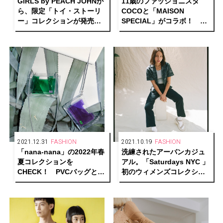
GiRLS by PEACH JOHNか
11歳のファッショニスタ
ら、限定「トイ・ストーリ
COCOと「MAISON
ー」コレクションが発売
SPECIAL」がコラボ！ 10
中。井上咲楽＆なえなのに
年後も色褪せない、着回し
よる新商品着用ビジュアル
多彩に楽しめるスペシャル
も公開！
アイテムを発売。
2021.12.31
FASHION
2021.10.19
FASHION
「nana-nana」の2022年春
洗練されたアーバンカジュ
夏コレクションを
アル。「Saturdays NYC 」
CHECK！ PVCバッグと
初のウィメンズコレクショ
HOOPコレクションに新作
ンが誕生！
が登場。