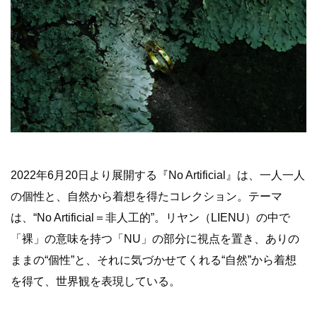
2022年6月20日より展開する『No Artificial』は、
一人一人
の個性と、自然から着想を得たコレクション。
テーマ
は、
“No Artificial
＝非人工的
”
。リヤン（LIENU）
の中で
「裸」の意味を持つ「
NU
」の部分に視点を置き、ありの
ままの
“
個性”
と、そ
れに気づかせてくれる
“
自然
”
から着想
を得て、世界観を表現している。