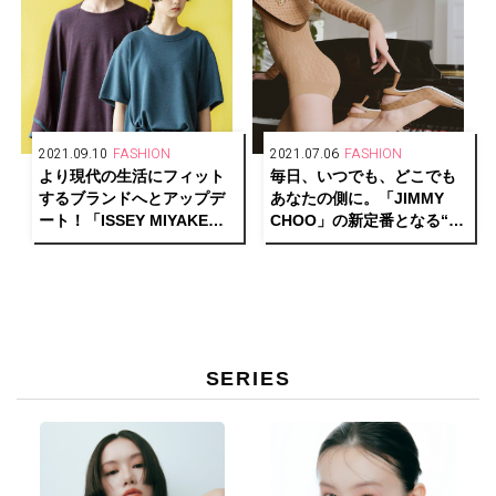
2021.09.10
FASHION
2021.07.06
FASHION
より現代の生活にフィット
毎日、いつでも、どこでも
するブランドへとアップデ
あなたの側に。「JIMMY
ート！「ISSEY MIYAKE」
CHOO」の新定番となる“コ
の新生「HaaT」が特別展示
ア・コレクション”がローン
「EVERY TIME」を東京・
チ！
大阪にて開催中。
SERIES