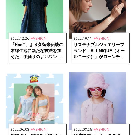
2022.12.26
FASHION
2022.10.11
FASHION
「HaaT」より久留米伝統の
サステナブルジュエリーブ
木綿生地に新たな技法を加
ランド「ALLNIQUE（オー
えた、手触りのよいワンピ
ルニーク）」がローンチ。
ースやアルパカニットが発
古澤朋子、小林モー子、福
売
田麻琴とのコラボレーショ
ンも
2022.06.03
FASHION
2022.03.25
FASHION