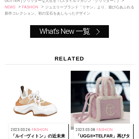
>
GLITTER | グリッターな人生を！(スタイルマガジン『グリッター』)
NEWS
FASHION
>
>
ジュエリーブランド「リヤン」より、遊び心あふれる
新作コレクション。初の宝石をあしらったデザイン
What's New 一覧
RELATED
2023.03.26
FASHION
2023.03.08
FASHION
「ルイ･ヴィトン」の近未来
「UGG®︎×TELFAR」再びタ