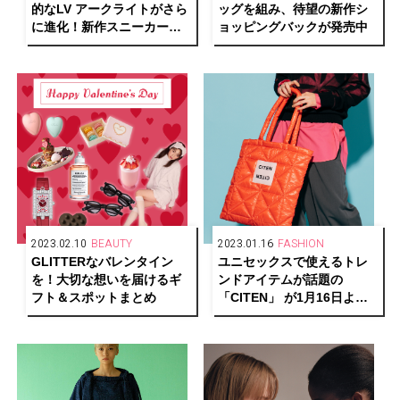
的なLV アークライトがさら
ッグを組み、待望の新作シ
に進化！新作スニーカーが
ョッピングバックが発売中
発売
2023.02.10
BEAUTY
2023.01.16
FASHION
GLITTERなバレンタイン
ユニセックスで使えるトレ
を！大切な想いを届けるギ
ンドアイテムが話題の
フト＆スポットまとめ
「CITEN」 が1月16日よ
り、代官山蔦屋書店にてポ
ップアップを開催