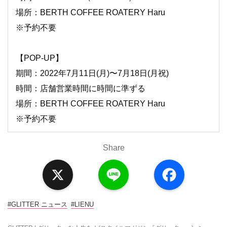
場所：
BERTH COFFEE ROATERY Haru
※予約不要
【POP-UP】
期間：2022年
7
月
11
日(月)〜
7
月
18
日(月祝)
時間：店舗営業時間に時間に準ずる
場所：BERTH COFFEE ROATERY Haru
※予約不要
Share
X
L
F
i
a
n
c
e
e
b
o
#GLITTER ニュース
#LIENU
o
k