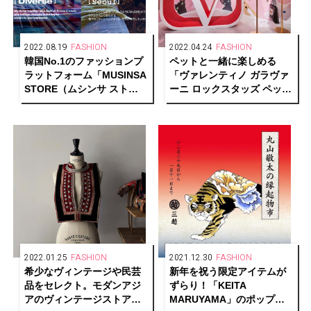
2022.08.19
FASHION
2022.04.24
FASHION
韓国No.1のファッションプ
ペットと一緒に楽しめる
ラットフォーム「MUSINSA
「ヴァレンティノ ガラヴァ
STORE（ムシンサ スト
ーニ ロックスタッズ ペッ
ア）」が日本初上陸！
ト」ポップアップイベント
が期間限定オープン！
2022.01.25
FASHION
2021.12.30
FASHION
希少なヴィンテージや民芸
新年を祝う限定アイテムが
品をセレクト。モダンアジ
ずらり！「KEITA
アのヴィンテージストア
MARUYAMA」のポップア