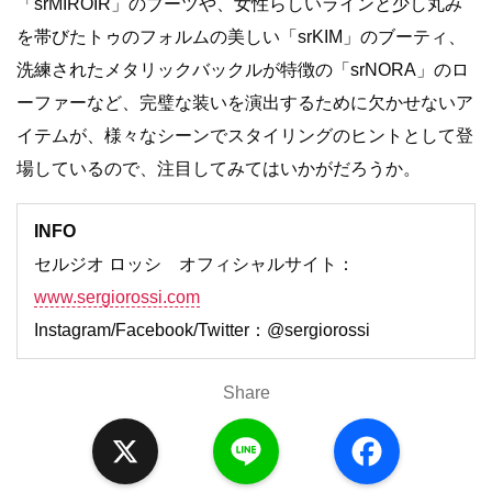
「srMIROIR」のブーツや、女性らしいラインと少し丸み
を帯びたトゥのフォルムの美しい「srKIM」のブーティ、
洗練されたメタリックバックルが特徴の「srNORA」のロ
ーファーなど、完璧な装いを演出するために欠かせないア
イテムが、様々なシーンでスタイリングのヒントとして登
場しているので、注目してみてはいかがだろうか。
INFO
セルジオ ロッシ オフィシャルサイト：
www.sergiorossi.com
Instagram/Facebook/Twitter：@sergiorossi
Share
X
L
F
i
a
n
c
e
e