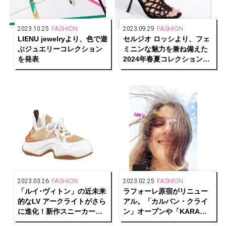
2023.10.25
FASHION
2023.09.29
FASHION
LIENU jewelryより、色で遊
セルジオ ロッシより、フェ
ぶジュエリーコレクション
ミニンな魅力を兼ね備えた
を発表
2024年春夏コレクションを
発表
2023.03.26
FASHION
2023.02.25
FASHION
「ルイ･ヴィトン」の近未来
ラフォーレ原宿がリニュー
的なLV アークライトがさら
アル。「カルバン・クライ
に進化！新作スニーカーが
ン」オープンや「KARA」
発売
のPOP UP STOREも登場！