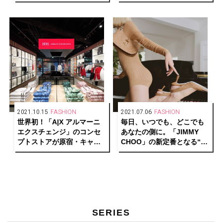
「tay」がオープン。
ップイベント「銀座三越 丸
山敬太の縁起物市」が開
催。
2021.10.15
FASHION
2021.07.06
FASHION
世界初！「A|X アルマーニ
毎日、いつでも、どこでも
エクスチェンジ」のコンセ
あなたの側に。「JIMMY
プトストアが原宿・キャッ
CHOO」の新定番となる“コ
トストリートに誕生。
ア・コレクション”がローン
チ！
SERIES