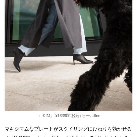
「srKIM」 ¥163900(税込) ヒール6cm
マキシマムなプレートがスタイリングにひねりを効かせる