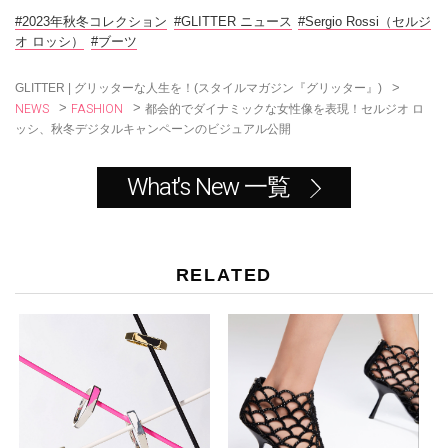
b
o
#2023年秋冬コレクション
#GLITTER ニュース
#Sergio Rossi（セルジ
o
オ ロッシ）
#ブーツ
k
>
GLITTER | グリッターな人生を！(スタイルマガジン『グリッター』)
NEWS
FASHION
>
>
都会的でダイナミックな女性像を表現！セルジオ ロ
ッシ、秋冬デジタルキャンペーンのビジュアル公開
What's New 一覧
RELATED