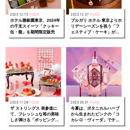
2023.12.13
FOOD
2023.12.07
FOOD
ホテル雅叙園東京、2024年
ブルガリ ホテル 東京よりホ
の干支スイーツ「クッキー
リデーシーズンを祝う「フ
缶・龍」を期間限定販売
ェスティブ・ケーキ」が登
場
2023.11.28
FOOD
2023.05.31
FOOD
ザ ストリングス 表参道に
今夏は、ボタニカルハーブ
て、フレッシュな苺の美味
から生まれたピンクの「コ
しさ弾ける「ポッピングス
カレロ・ヴィーダ」でチ
トロベリー アフタヌーンテ
ル！