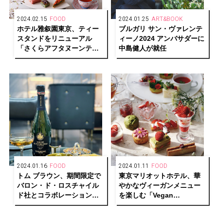
2024.02.15
FOOD
2024.01.25
ART&BOOK
ホテル雅叙園東京、ティー
ブルガリ サン・ヴァレンテ
スタンドをリニューアル
ィーノ2024 アンバサダーに
「さくらアフタヌーンティ
中島健人が就任
ー」を期間限定販売
2024.01.16
FOOD
2024.01.11
FOOD
トム ブラウン、期間限定で
東京マリオットホテル、華
バロン・ド・ロスチャイル
やかなヴィーガンメニュー
ド社とコラボレーションし
を楽しむ「Vegan
た特別なシャンパーニュを
Afternoon Tea -Spring-」
提供
を発売