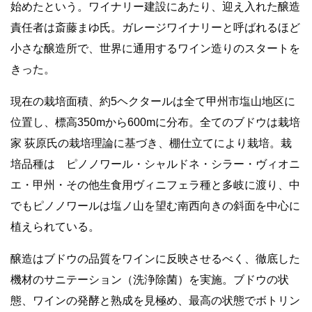
始めたという。ワイナリー建設にあたり、迎え入れた醸造
責任者は斎藤まゆ氏。ガレージワイナリーと呼ばれるほど
小さな醸造所で、世界に通用するワイン造りのスタートを
きった。
現在の栽培面積、約5ヘクタールは全て甲州市塩山地区に
位置し、標高350mから600mに分布。全てのブドウは栽培
家 荻原氏の栽培理論に基づき、棚仕立てにより栽培。栽
培品種は ピノノワール・シャルドネ・シラー・ヴィオニ
エ・甲州・その他生食用ヴィニフェラ種と多岐に渡り、中
でもピノノワールは塩ノ山を望む南西向きの斜面を中心に
植えられている。
醸造はブドウの品質をワインに反映させるべく、徹底した
機材のサニテーション（洗浄除菌）を実施。ブドウの状
態、ワインの発酵と熟成を見極め、最高の状態でボトリン