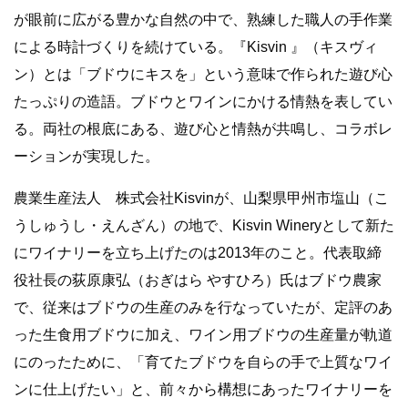
が眼前に広がる豊かな自然の中で、熟練した職人の手作業
による時計づくりを続けている。『Kisvin 』（キスヴィ
ン）とは「ブドウにキスを」という意味で作られた遊び心
たっぷりの造語。ブドウとワインにかける情熱を表してい
る。両社の根底にある、遊び心と情熱が共鳴し、コラボレ
ーションが実現した。
農業生産法人 株式会社Kisvinが、山梨県甲州市塩山（こ
うしゅうし・えんざん）の地で、Kisvin Wineryとして新た
にワイナリーを立ち上げたのは2013年のこと。代表取締
役社長の荻原康弘（おぎはら やすひろ）氏はブドウ農家
で、従来はブドウの生産のみを行なっていたが、定評のあ
った生食用ブドウに加え、ワイン用ブドウの生産量が軌道
にのったために、「育てたブドウを自らの手で上質なワイ
ンに仕上げたい」と、前々から構想にあったワイナリーを