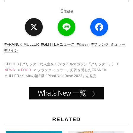
Share
X
L
F
i
a
n
c
e
e
b
o
#FRANCK MULLER
#GLITTERニュース
#Kisvin
#フランク ミュラー
o
#ワイン
k
>
GLITTER | グリッターな人生を！(スタイルマガジン『グリッター』)
NEWS
FOOD
>
>
フランク ミュラー、好評を博したFRANCK
MULLER×Kisvinの第2弾「Pinot Noir Rosé 2022」を発売
What's New 一覧
RELATED