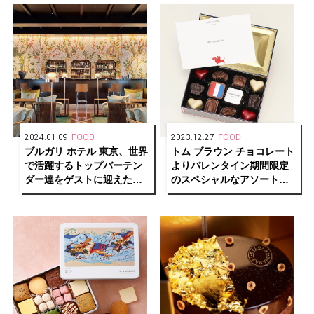
2024.01.09
FOOD
2023.12.27
FOOD
ブルガリ ホテル 東京、世界
トム ブラウン チョコレート
で活躍するトップバーテン
よりバレンタイン期間限定
ダー達をゲストに迎えたカ
のスペシャルなアソートメ
クテルイベント「シンポジ
ントが登場
ア」を特別開催