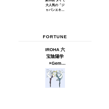
第10回 タイで
大人気の「ジ
ャパンエキス
ポタイラン
ド」とは？
Part.2
FORTUNE
IROHA 六
宝陰陽学
×Gem
Muse
【GLITTER
2023
SUMMER
issue】