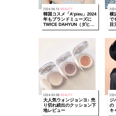
2024.06.10
BEAUTY
2024
韓国コスメ「A’pieu」2024
横
年もブランドミューズに
で
TWICE DAHYUN（ダヒョ
目
ン）を起用し新ビジュアル
ビ
公開
2024.03.08
BEAUTY
2024
大人気ウォンジョンヨ♪ 売
ジ
り切れ続出のクッション下
の
地レビュー
キ
SE