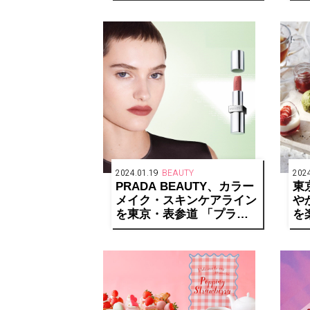
登
2024.01.19
BEAUTY
2024
PRADA BEAUTY、カラー
東
メイク・スキンケアライン
や
を東京・表参道 「プラダ
を
ビューティ トウキョウ」
Af
にて先行発売
を