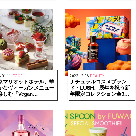
場
.01.11
FOOD
2023.12.06
BEAUTY
京マリオットホテル、華
ナチュラルコスメブラン
かなヴィーガンメニュー
ド・LUSH、辰年を祝う新
楽しむ「Vegan
年限定コレクション全3種
ternoon Tea -Spring-」
を発売
発売