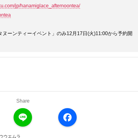
ku.com/jp/hanamiglace_afternoontea/
ontea
ーンティーイベント」のみ12月17日(火)11:00から予約開
Share
L
F
i
a
n
c
e
e
b
o
ュウウエムラ