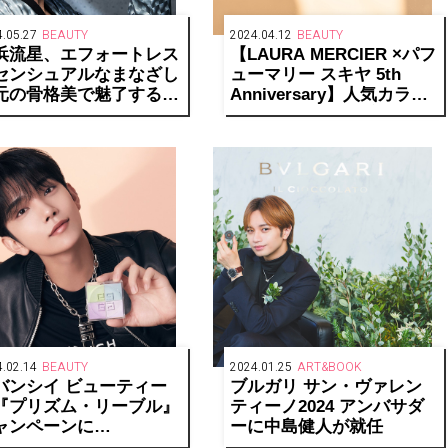
.05.27
BEAUTY
2024.04.12
BEAUTY
浜流星、エフォートレス
【LAURA MERCIER ×パフ
センシュアルなまなざし
ューマリー スキヤ 5th
元の骨格美で魅了する新
Anniversary】人気カラー
ジュアル公開
アイテムの日本限定キット
を発売
.02.14
BEAUTY
2024.01.25
ART&BOOK
バンシイ ビューティー
ブルガリ サン・ヴァレン
『プリズム・リーブル』
ティーノ2024 アンバサダ
ャンペーンに
ーに中島健人が就任
VENTEENのJOSHUAが