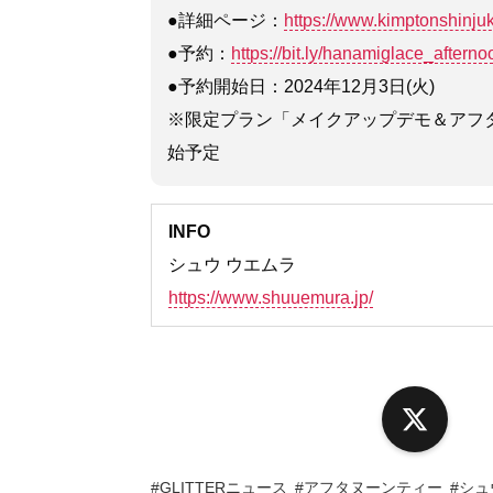
●詳細ページ：
https://www.kimptonshinju
●予約：
https://bit.ly/hanamiglace_afterno
●予約開始日：2024年12月3日(火)
※限定プラン「メイクアップデモ＆アフタヌ
始予定
INFO
シュウ ウエムラ
https://www.shuuemura.jp/
X
#GLITTERニュース
#アフタヌーンティー
#シ