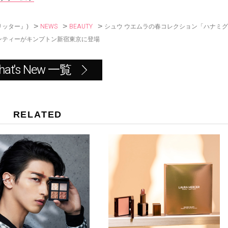
o
k
>
>
>
NEWS
BEAUTY
シュウ ウエムラの春コレクション「ハナミグ
リッター』)
ンティーがキンプトン新宿東京に登場
hat's New 一覧
RELATED