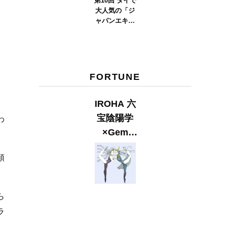
第10回 タイで
大人気の「ジ
ャパンエキス
ポタイラン
ド」とは？
Part.2
FORTUNE
IROHA 六
宝陰陽学
わ
×Gem
Muse
頭
【GLITTER
2023
SUMMER
ら
issue】
ラ