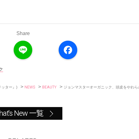
Share
L
F
i
a
n
c
e
e
b
o
ク
o
k
>
>
>
NEWS
BEAUTY
ジョンマスターオーガニック、頭皮をやわら
リッター』)
hat's New 一覧