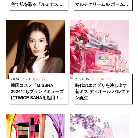
色で肌を彩る「ルミナス シ
マルチクリームル ボームに
ルク チーク ティント」が登
限定デザインが登場
場
2024.05.23
BEAUTY
2024.05.13
BEAUTY
韓国コスメ「MISSHA」
時代のエスプリを映し出す
2024年もブランドミューズ
新ミス ディオール パルファ
にTWICE SANAを起用！新
ン誕生
ビジュアルも公開