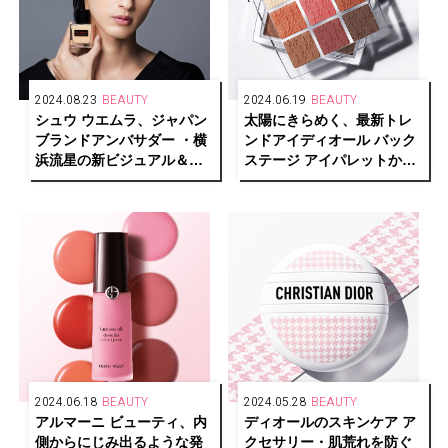
2024.08.23
BEAUTY
2024.06.19
BEAUTY
シュウ ウエムラ、ジャパン
太陽にきらめく、最新トレ
ブランドアンバサダー ・横
ンドアイディオール バック
浜流星の新ビジュアル＆動
ステージ アイパレットから
画公開
新色が登場
2024.06.18
BEAUTY
2024.05.28
BEAUTY
アルマーニ ビューティ、内
ディオールのスキンケア ア
側からにじみ出るような発
クセサリー・肌荒れを防ぐ