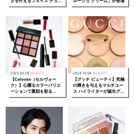
さを叶えるフェイス デュオ
ルージュ クリーム」が登場
が誕生
2025.03.28
BEAUTY
2024.10.04
BEAUTY
【Celvoke（セルヴォー
【グッチ ビューティ】究極
ク）】心躍るカラーバリエ
の輝きを与えるマルチユー
ーションで夏顔を彩る
ス ハイライターが誕生グッ
Summer Makeup
チ グロウ ハイライター
Collectionが登場