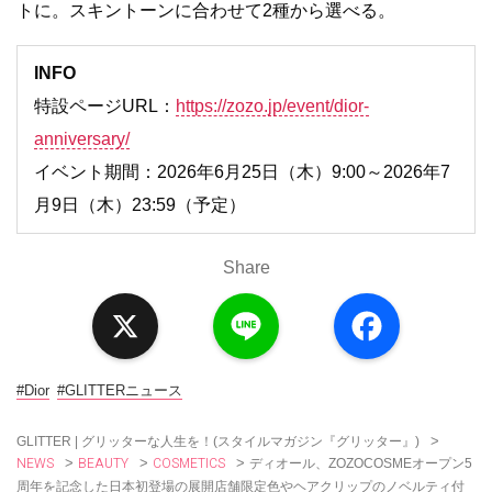
トに。スキントーンに合わせて2種から選べる。
INFO
特設ページURL：
https://zozo.jp/event/dior-
anniversary/
イベント期間：2026年6月25日（木）9:00～2026年7
月9日（木）23:59（予定）
Share
X
L
F
i
a
n
c
e
e
b
o
#Dior
#GLITTERニュース
o
k
>
GLITTER | グリッターな人生を！(スタイルマガジン『グリッター』)
NEWS
BEAUTY
COSMETICS
>
>
>
ディオール、ZOZOCOSMEオープン5
周年を記念した日本初登場の展開店舗限定色やヘアクリップのノベルティ付