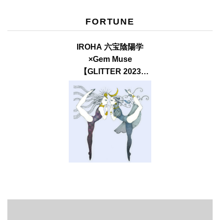
FORTUNE
IROHA 六宝陰陽学
×Gem Muse
【GLITTER 2023
SUMMER issue】