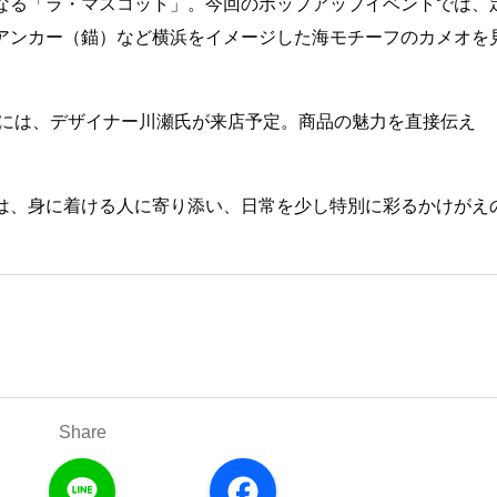
なる「ラ・マスコット」。今回のポップアップイベントでは、
アンカー（錨）など横浜をイメージした海モチーフのカメオを
）には、デザイナー川瀬氏が来店予定。商品の魅力を直接伝え
は、身に着ける人に寄り添い、日常を少し特別に彩るかけがえ
Share
L
F
i
a