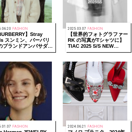
.06.20
FASHION
2025.03.07
FASHION
URBERRY】Stray
【世界的フォトグラファー
ids スンミン、バーバリ
RK の写真がTシャツに】
のブランドアンバサダー
TIAC 2025 S/S NEW
就任
COLLECTION
.01.07
FASHION
2024.06.21
FASHION