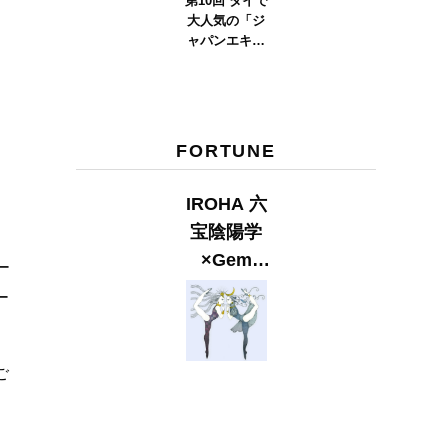
第10回 タイで
大人気の「ジ
ャパンエキス
ポタイラン
ド」とは？
Part.2
FORTUNE
IROHA 六
宝陰陽学
×Gem
ー
Muse
ー
【GLITTER
2023
SUMMER
ご
issue】