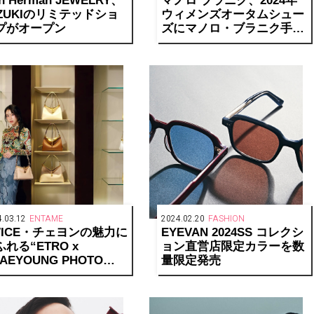
n Herman JEWELRY、
マノロ ブラニク、2024年
IZUKIのリミテッドショ
ウィメンズオータムシュー
プがオープン
ズにマノロ・ブラニク手描
きプリントで彩られたハン
ギシも登場
.03.12
ENTAME
2024.02.20
FASHION
WICE・チェヨンの魅力に
EYEVAN 2024SS コレクシ
れる“ETRO x
ョン
直営店限定カラーを数
AEYOUNG PHOTO
量限定発売
LLERY”開催