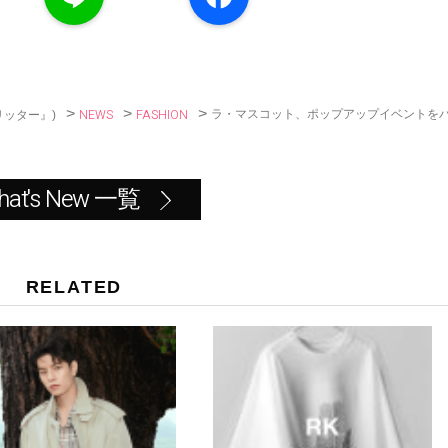
n
c
e
e
b
o
o
k
>
>
>
NEWS
FASHION
ラ・マスコット、ポップアップイベントを
リッター』)
hat's New 一覧
RELATED