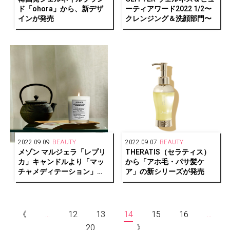
ド「ohora」から、新デザ
ーティアワード2022 1/2〜
インが発売
クレンジング＆洗顔部門〜
2022.09.09
BEAUTY
2022.09.07
BEAUTY
メゾン マルジェラ「レプリ
THERATIS（セラティス）
カ」キャンドルより「マッ
から「アホ毛・パサ髪ケ
チャメディテーション」
ア」の新シリーズが発売
「セーリング デイ」が登場
《
...
12
13
14
15
16
...
20
...
》