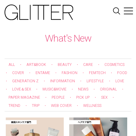
What's New
ALL
・
ART&BOOK
・
BEAUTY
・
CARE
・
COSMETICS
・
COVER
・
ENTAME
・
FASHION
・
FEMTECH
・
FOOD
・
GENERATION Z
・
INFORMATION
・
LIFESTYLE
・
LOVE
・
LOVE＆SEX
・
MUSIC&MOVIE
・
NEWS
・
ORIGINAL
・
PAPER MAGAZINE
・
PEOPLE
・
PICK UP
・
SEX
・
TREND
・
TRIP
・
WEB COVER
・
WELLNESS