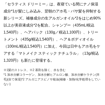
「セラティス ドリーミー」は、夜寝ている間にナノ保湿
成分*1が髪にしみ込み、翌朝のアホ毛・パサ髪を抑制する
新シリーズ。補修成分の生アルガンオイル*2をはじめ90%
以上が美容液成分*2を配合。シャンプー（435mL/税込
1,540円）、ヘアパック（130g／税込1,100円）、トリー
トメント（435g/税込1,540円）、ヘア＆ボディオイル
（100mL/税込1,540円）に加え、今回は日中もアホ毛をケ
アする「マトメイク スティック ナチュラル」（13g/税込
1,320円）も新たに登場する。
※1髪のストレス、※2 基剤を除く、水を含む
*1 加水分解コラーゲン、加水分解ヒアルロン酸、加水分解ケラチン(羊
毛)(全て保湿)*2 アルガニアスピノサ核油(補修・加熱/化学処理をしてい
ない)