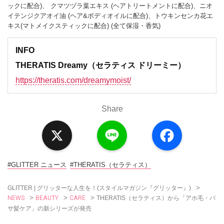
ックに配合)、 クマツヅラ葉エキス (ヘアトリートメントに配合)、ニオ
イテンジクアオイ油 (ヘア&ボディオイルに配合)、トウキンセンカ花エ
キス(マトメイクスティックに配合) (全て保湿・香気)
INFO
THERATIS Dreamy（セラティス ドリーミー）
https://theratis.com/
dreamymoist/
Share
X
L
F
i
a
n
c
e
e
b
o
#GLITTER ニュース
#THERATIS（セラティス）
o
k
>
GLITTER | グリッターな人生を！(スタイルマガジン『グリッター』)
NEWS
BEAUTY
CARE
>
>
>
THERATIS（セラティス）から「アホ毛・パ
サ髪ケア」の新シリーズが発売