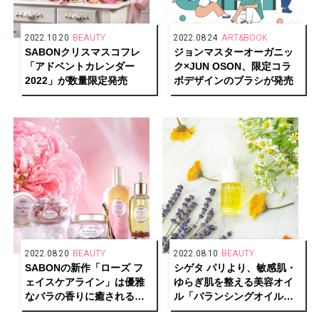
2022.10.20
BEAUTY
2022.08.24
ART&BOOK
SABONクリスマスコフレ
ジョンマスターオーガニッ
「アドベントカレンダー
ク×JUN OSON、限定コラ
2022」が数量限定発売
ボデザインのブラシが発売
2022.08.20
BEAUTY
2022.08.10
BEAUTY
SABONの新作「ローズ フ
シゲタ パリより、敏感肌・
ェイスケアライン」は優雅
ゆらぎ肌を整える美容オイ
なバラの香りに癒されるラ
ル「バランシングオイルセ
グジュアリーなスキンケア
ラム」が発売