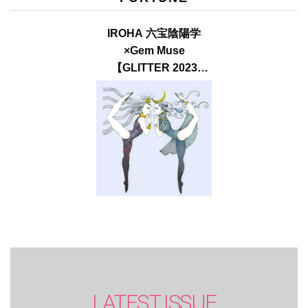
IROHA 六宝陰陽学
×Gem Muse
【GLITTER 2023
SUMMER issue】
LATEST ISSUE