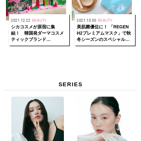
2021.12.22
BEAUTY
2021.10.05
BEAUTY
シカコスメが原宿に集
美肌菌優位に！ 「REGEN
結！ 韓国発ダーマコスメ
H2プレミアムマスク」で秋
ティックブランド
冬シーズンのスペシャルケ
「Dr.Jart+」が日本初のポッ
アを。
プアップストアをオープ
ン。
SERIES