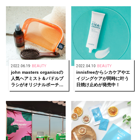
コレクション
2022.06.19
BEAUTY
2022.04.10
BEAUTY
john masters organicsの
innisfreeからシカケアやエ
人気ヘアミスト＆パドルブ
イジングケアが同時に叶う
ラシがオリジナルポーチの
日焼け止めが発売中！
キットで7/7限定発売！