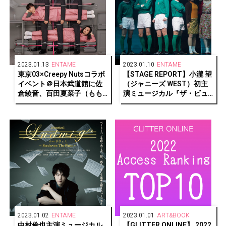
2023.01.13
ENTAME
2023.01.10
ENTAME
東京03×Creepy Nutsコラボ
【STAGE REPORT】小瀧 望
イベント＠日本武道館に佐
（ジャニーズ WEST）初主
倉綾音、百田夏菜子（もも
演ミュージカル『ザ・ビュ
いろクローバーZ）、吉住の
ーティフル・ゲーム』運命
ゲスト出演決定！
に翻弄されながら戦ってい
く若者たちの鮮烈な物語
2023.01.02
ENTAME
2023.01.01
ART&BOOK
中村倫也主演ミュージカル
【GLITTER ONLINE】 2022