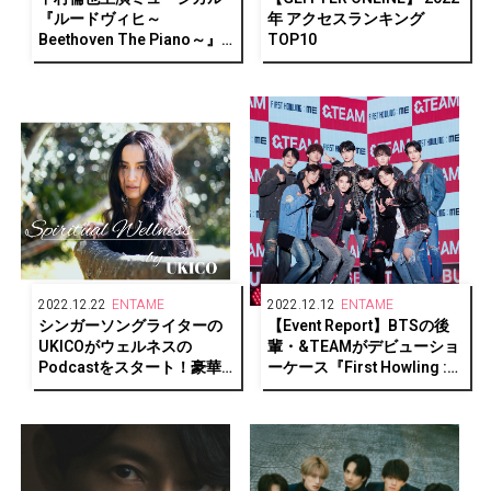
『ルードヴィヒ～
年 アクセスランキング
Beethoven The Piano～』
TOP10
映画館での上映が決定！
2022.12.22
ENTAME
2022.12.12
ENTAME
シンガーソングライターの
【Event Report】BTSの後
UKICOがウェルネスの
輩・&TEAMがデビューショ
Podcastをスタート！豪華
ーケース『First Howling :
ゲストも登場
ME』開催！