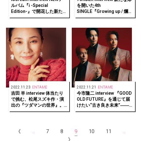
ルバム『i -Special
を開いた4th
Edition-』で開花した新たな
SINGLE『Growing up / 爛
表現と可能性
漫』。制作秘話から輝く秘
訣まで語る！
2022.11.23
ENTAME
2022.11.21
ENTAME
吉田 羊 interview 体当たり
今市隆二 interview 『GOOD
で挑む、松尾スズキ作・演
OLD FUTURE』を通じて届
出の『ツダマンの世界』。
けたい“古き良き未来”――
ストイックに突き進む先に
時代の変化に捉われず自身
見えてきたしなやかな生き
の根底にある想い
方
《
...
7
8
9
10
11
...
》