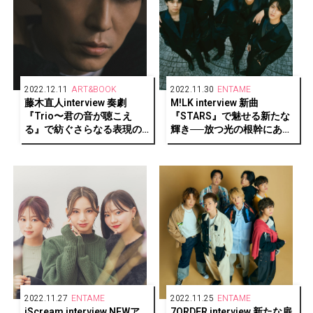
2022.12.11
ART&BOOK
2022.11.30
ENTAME
藤木直人interview 奏劇
M!LK interview 新曲
『Trio〜君の音が聴こえ
『STARS』で魅せる新たな
る』で紡ぐさらなる表現の
輝き──放つ光の根幹にある
先ーーそして、普遍的な“輝
もの
き”の源を語る
2022.11.27
ENTAME
2022.11.25
ENTAME
iScream interview NEWア
7ORDER interview 新たな扉