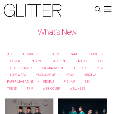
What's New
ALL
・
ART&BOOK
・
BEAUTY
・
CARE
・
COSMETICS
・
COVER
・
ENTAME
・
FASHION
・
FEMTECH
・
FOOD
・
GENERATION Z
・
INFORMATION
・
LIFESTYLE
・
LOVE
・
LOVE＆SEX
・
MUSIC&MOVIE
・
NEWS
・
ORIGINAL
・
PAPER MAGAZINE
・
PEOPLE
・
PICK UP
・
SEX
・
TREND
・
TRIP
・
WEB COVER
・
WELLNESS