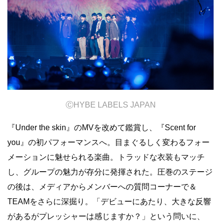
Ⓒ
HYBE LABELS JAPAN
『
Under the skin』の
MV
を改めて鑑賞し、『
Scent for
you』の
初パフォーマンスへ。目まぐるしく変わるフォー
メーションに魅せられる楽曲。トラッドな衣装もマッチ
し、グループの魅力が存分に発揮された。圧巻のステージ
の後は、メディアからメンバーへの質問コーナーで＆
TEAMをさらに深掘り。「デビューにあたり、大きな反響
があるがプレッシャーは感じますか？」という問いに、