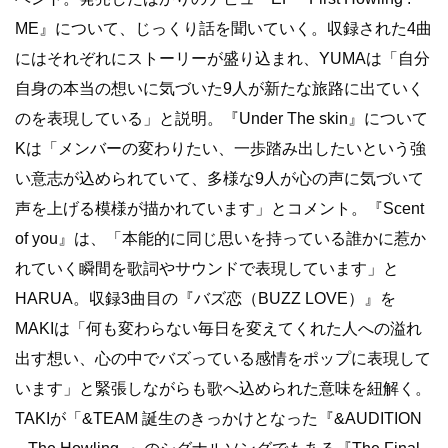
ME』について、じっくり話を聞いていく。収録された4曲
にはそれぞれにストーリーが盛り込まれ、
YUMA
は「自分
自身の本当の想いに気づいた9人が新たな旅路に出ていく
のを表現している」と説明。『
Under The skin』について
K
は「メンバーの変わりたい、一歩踏み出したいという強
い意志が込められていて、多様な9人が心の声に気づいて
声を上げる模様が描かれています」とコメント。『Scent
of you』は、「本能的に同じ思いを持っている誰かに惹か
れていく瞬間を歌詞やサウンドで表現しています」と
HARUA。収録3曲目の『バズ恋（BUZZ LOVE）』を
MAKIは「何も変わらない毎日を変えてくれた人への溢れ
出す想い、心の中でバズっている感情をポップに表現して
います」と緊張しながらも歌へ込められた意味を紐解く。
TAKIが「&TEAM 誕生のきっかけとなった『&AUDITION