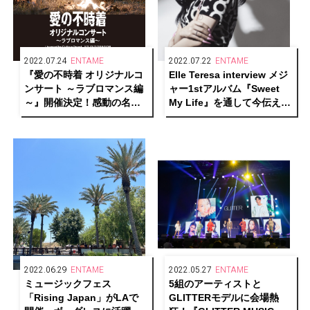
2022.07.24
ENTAME
2022.07.22
ENTAME
『愛の不時着 オリジナルコ
Elle Teresa interview メジ
ンサート ～ラブロマンス編
ャー1stアルバム『Sweet
～』開催決定！感動の名場
My Life』を通して今伝えた
面を余すことなく再現！！
いことーーそして変わらな
い信念とは
2022.06.29
ENTAME
2022.05.27
ENTAME
ミュージックフェス
5組のアーティストと
「Rising Japan」がLAで
GLITTERモデルに会場熱