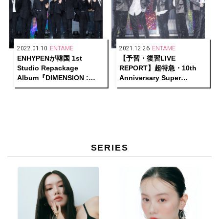
2022.01.10
ENTAME
2021.12.26
ENTAME
ENHYPENが韓国 1st
【予習・復習LIVE
Studio Repackage
REPORT】超特急・10th
Album『DIMENSION :
Anniversary Super
ANSWER』リリース！
Special Live「DANCE
DANCE DANCE」
SERIES