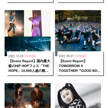
未来”――時代の変化に捉わ
京ガーデンシアター
れず自身の根底にある想い
2022.10.29
ENTAME
2022.09.07
ENTAME
【Event Report】国内最大
【Event Report】
級のHIP HOPフェス「THE
TOMORROW X
HOPE」10,000人超の観客
TOGETHER『GOOD BOY
が熱狂した唯一無二のイベ
GONE BAD』発売記念ショ
ントが示すシーンの未来と
ーケース開催！2年7ヶ月ぶ
は
りの来日にMOA歓喜！