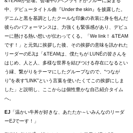
&TEAM
が登場。会場中のペンライトがブルーに染まる
中、デビュータイトル曲『Under the skin』を披露した。
デニムと黒を基調としたクールな印象の衣装に身を包んだ
彼らのパフォーマンスは、力強くも緊張感があり、デビュ
ーに懸ける熱い想いが伝わってくる。「
We link
！
&TEAM
です！」と元気に挨拶した後、その挨拶の意味を訊かれた
リーダーの
EJ
は「
&TEAM
は、僕たちが
LUNÉ
の皆さんを
はじめ、人と人、多様な世界を結びつける存在になるとい
う縁、繋がりをテーマにしたグループなので、“つなが
り
”
を表す“
LINK”
という言葉を使いたくてこの挨拶にしま
した」と説明し、ここからは個性豊かな自己紹介タイム
へ。
EJ
「温かい牛丼が好きな、あたたか～いみんなのリーダ
ーEJでーす！」