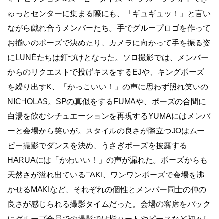
ゅっとセンターに集まる際にも、「ギュギュッ！」と言い
ながら戯れ合うメンバーたち。手でグループロゴを作って
お揃いのポーズで決めたり、カメラに向かって手を振る姿
にLUNÉたちは釘づけとなった。ソロ撮影では、メンバー
からのリクエストで投げキスをするEJや、キングポーズ
を繰り出すK、「かっこいい！」の声に思わず照れ笑いの
NICHOLAS。SPの真似をするFUMAや、ポーズの合間に
白湯を飲むシチュエーションを再現するYUMAにはメンバ
ーと会場から笑いが。スタイルの良さが際立つJOはムー
ビー撮影でダンスを決め、うさぎポーズを披露する
HARUAには「かわいい！」の声が漏れた。ポーズからも
天然さが溢れ出ているTAKI、ワンワンポーズで会場を沸
かせるMAKIなど、それぞれの個性とメンバー同士の仲の
良さが感じられる撮影タイムだった。会場の客席をバック
にグループ全員での撮影では指ハートやピースなど初々し