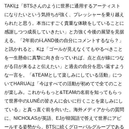
TAKIは「BTSさんのように世界に通用するアーティスト
になりたいという気持ちが強く、プレッシャーを乗り越え
られたと思う。本当にすごく貴重な体験をしていることに
感謝しつつ成長していきたい」と力強く今後の展望を見据
える。「2年前のI-LAND後の自分にコメントするなら？」
と訊かれると、Kは「ゴールが見えなくてもやるべきこと
を一生懸命に真摯に向き合っていれば、点と点が線につな
がる日が来るよと伝えたい」と過去の自分を思い返すよう
な一言を。「&TEAMとして楽しみにしている活動」につ
いてHARUAは「今はすべての活動が初めてで全てのこと
が楽しみ。これからもっと&TEAMの名前を知ってもらっ
て世界中のLUNÉの皆さんに会いに行くことを楽しみにし
ている」と真っ直ぐ前を向いた。海外メディアからの質問
に、NICHOLASが英語、EJが韓国語で答えて世界にアピ
ールする姿勢から、BTSに続くグローバルグループである