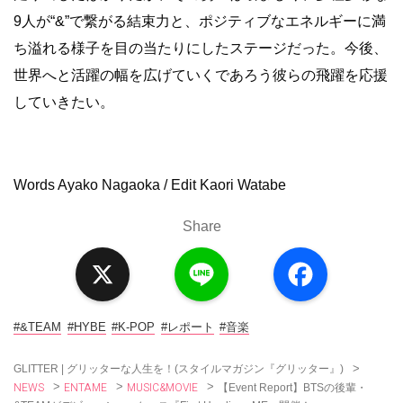
9人が“&”で繋がる結束力と、ポジティブなエネルギーに満
ち溢れる様子を目の当たりにしたステージだった。今後、
世界へと活躍の幅を広げていくであろう彼らの飛躍を応援
していきたい。
Words Ayako Nagaoka / Edit Kaori Watabe
Share
X
L
F
i
a
n
c
e
e
b
o
#&TEAM
#HYBE
#K-POP
#レポート
#音楽
o
k
>
GLITTER | グリッターな人生を！(スタイルマガジン『グリッター』)
NEWS
ENTAME
MUSIC&MOVIE
>
>
>
【Event Report】BTSの後輩・