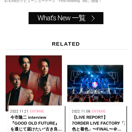
&TEAMがデビューショーケース『First Howling : ME』開催！
What's New 一覧
RELATED
2022.11.21
ENTAME
2022.11.08
ENTAME
今市隆二 interview
【LIVE REPORT】
『GOOD OLD FUTURE』
7ORDER LIVE FACTORY「脱
を通じて届けたい“古き良き
色と着色」〜FINAL〜＠東