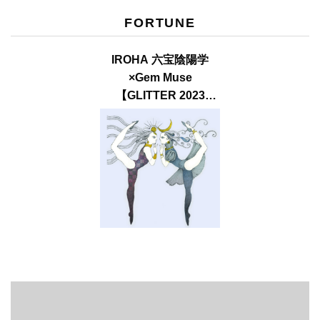
FORTUNE
IROHA 六宝陰陽学
×Gem Muse
【GLITTER 2023
SUMMER issue】