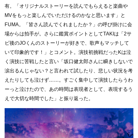
有。「オリジナルストーリーを読んでもらえると楽曲や
MVをもっと楽しんでいただけるのかなと思います」と
FUMA。「皆さん読んでくれましたか？」の呼び掛けに会
場からは拍手が。さらに鑑賞ポイントとして
TAKI
は「2サ
ビ後の
JO
くんのストーリーが好きで、歌声もマッチして
いて印象的です！」とコメント。演技初挑戦だった
K
は泣
く演技に苦戦したと言い「坂口健太郎さんに瞬きしないで
涙出るんじゃない？と言われて試したり、悲しい状況を考
えたりしても泣けず
……
。すごく集中して演技したらうわ
ーっと泣けたので、あの時間は表現者として、表現するう
えで大切な時間でした」と振り返った。