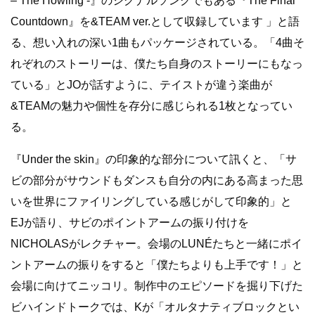
– The Howling -』のシグナルソングでもある『The Final
Countdown』を&TEAM ver.として収録しています 」と語
る、想い入れの深い1曲もパッケージされている。「4曲そ
れぞれのストーリーは、僕たち自身のストーリーにもなっ
ている」とJOが話すように、テイストが違う楽曲が
&TEAMの魅力や個性を存分に感じられる1枚となってい
る。
『
Under the skin』
の印象的な部分について訊くと、「サ
ビの部分がサウンドもダンスも自分の内にある高まった思
いを世界にファイリングしている感じがして印象的」と
EJ
が語り、サビのポイントアームの振り付けを
NICHOLAS
がレクチャー。会場の
LUNÉ
たちと一緒にポイ
ントアームの振りをすると「僕たちよりも上手です！」と
会場に向けてニッコリ。制作中のエピソードを掘り下げた
ビハインドトークでは、Kが「オルタナティブロックとい