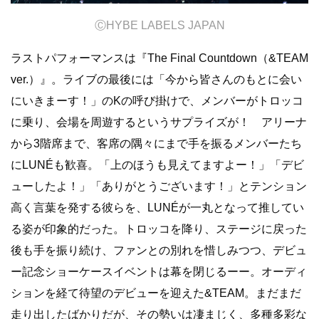
Ⓒ
HYBE LABELS JAPAN
ラストパフォーマンスは『The Final Countdown（&TEAM
ver.）』。ライブの最後には「今から皆さんのもとに会い
にいきまーす！」の
K
の呼び掛けで、メンバーがトロッコ
に乗り、会場を周遊するというサプライズが！ アリーナ
から
3
階席まで、客席の隅々にまで手を振るメンバーたち
に
LUNÉも歓喜
。「上のほうも見えてますよー！」「デビ
ューしたよ！」「ありがとうございます！」とテンション
高く言葉を発する彼らを、
LUNÉが一丸となって推してい
る姿が印象的だった。トロッコを降り、
ステージに戻った
後も手を振り続け、ファンとの別れを惜しみつつ、デビュ
ー記念ショーケースイベントは幕を閉じるーー。オーディ
ションを経て待望のデビューを迎えた&TEAM。まだまだ
走り出したばかりだが、その勢いは凄まじく、多種多彩な