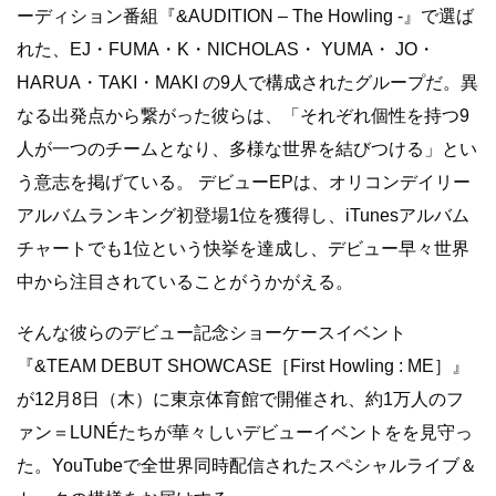
ーディション番組『&AUDITION – The Howling -』で選ば
れた、EJ・FUMA・K・NICHOLAS・ YUMA・ JO・
HARUA・TAKI・MAKI の9人で構成されたグループだ。異
なる出発点から繋がった彼らは、「それぞれ個性を持つ9
人が一つのチームとなり、多様な世界を結びつける」とい
う意志を掲げている。 デビューEPは、オリコンデイリー
アルバムランキング初登場1位を獲得し、iTunesアルバム
チャートでも1位という快挙を達成し、デビュー早々世界
中から注目されていることがうかがえる。
そんな彼らのデビュー記念ショーケースイベント
『
&TEAM DEBUT SHOWCASE［
First Howling : ME］
』
が
12
月8日（木）に東京体育館で開催され、約1万人のフ
ァン＝
LUNÉ
たちが華々しいデビューイベントをを見守っ
た。
YouTube
で全世界同時配信されたスペシャルライブ＆