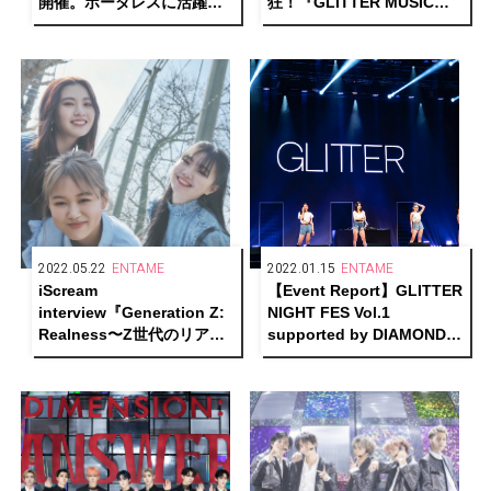
開催。ボーダレスに活躍す
狂！『GLITTER MUSIC
るあのアーティストたちが
FES』独占レポート
参加！
2022.05.22
ENTAME
2022.01.15
ENTAME
iScream
【Event Report】GLITTER
interview『Generation Z:
NIGHT FES Vol.1
Realness〜Z世代のリア
supported by DIAMOND
ル〜』
FES＠ZEPP TOKYO