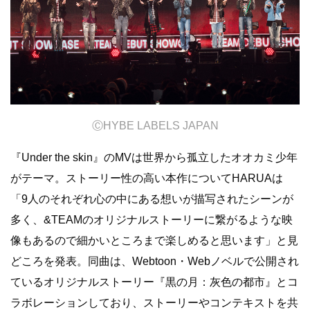
Ⓒ
HYBE LABELS JAPAN
『Under the skin』のMVは世界から孤立したオオカミ少年
がテーマ。ストーリー性の高い本作についてHARUAは
「9人のそれぞれ心の中にある想いが描写されたシーンが
多く、&TEAMのオリジナルストーリーに繋がるような映
像もあるので細かいところまで楽しめると思います」と見
どころを発表。同曲は、Webtoon・Webノベルで公開され
ているオリジナルストーリー『黒の月：灰色の都市』とコ
ラボレーションしており、ストーリーやコンテキストを共