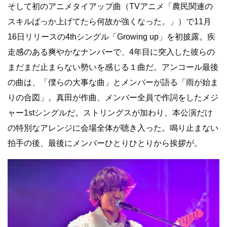
そして初のアニメタイアップ曲（TVアニメ「農民関連の
スキルばっか上げてたら何故か強くなった。」）で11月
16日リリースの4thシングル「Growing up」を初披露。疾
走感のある爽やかなナンバーで、4年目に突入した彼らの
まだまだ止まらない勢いを感じる１曲だ。アンコール最後
の曲は、「僕らの大事な曲」とメンバーが語る「雨が始ま
りの合図」。真田が作曲、メンバー全員で作詞をしたメジ
ャー1stシングルだ。ストリングスが加わり、本公演だけ
の特別なアレンジに会場全体が聴き入った。鳴り止まない
拍手の後、最後にメンバーひとりひとりから挨拶が。