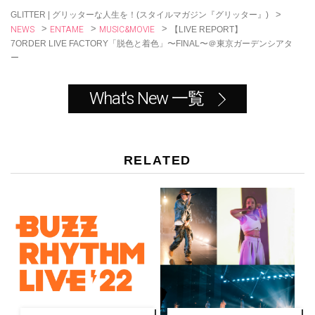
>
GLITTER | グリッターな人生を！(スタイルマガジン『グリッター』)
NEWS
ENTAME
MUSIC&MOVIE
>
>
>
【LIVE REPORT】
7ORDER LIVE FACTORY「脱色と着色」〜FINAL〜＠東京ガーデンシアタ
ー
What's New 一覧
RELATED