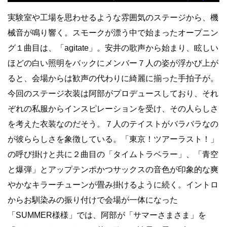
実験室や工場を思わせるような雰囲気のステージから、機
械音が鳴り響く。スモークが漂う中で始まったオープニン
グ１曲目は、「agitate」。安井の歌声から始まり、眩しい
ほどの白い照明をバックにメンバー７人の姿が浮かび上が
ると、会場からは歓声の代わりに綺麗に揃った手拍子が。
今回のステージ衣装は阿部がプロデュースしており、それ
ぞれの私服からインスピレーションを受け、その人らしさ
を考えた衣装なのだそう。７人のテイストがバラバラなの
が彼ららしさを象徴している。「東京！ツアーラスト！」
の呼び掛けと共に２曲目の「タイムトラベラー」、「青空
と爆弾」とアップテンポかつサックスの音色が印象的な爽
やかなキラーチューンが畳み掛けるように続く。イントロ
からお馴染みの振り付けで会場が一体になった
「SUMMER様様」では、阿部が「サマーさまさま」を