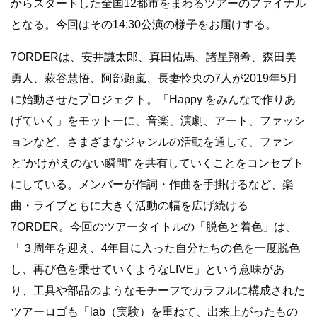
からスタートした全国12都市をまわるツアーのファイナル
となる。今回はその14:30公演の様子をお届けする。
7ORDERは、安井謙太郎、真田佑馬、諸星翔希、森田美
勇人、萩谷慧悟、阿部顕嵐、⻑妻怜央の7人が2019年5月
に始動させたプロジェクト。「Happy をみんなで作りあ
げていく」をモットーに、音楽、演劇、アート、ファッシ
ョンなど、さまざまなジャンルの活動を通して、ファン
と“かけがえのない瞬間” を共有していくことをコンセプト
にしている。メンバーが作詞・作曲を手掛けるなど、楽
曲・ライブともに大きく活動の幅を広げ続ける
7ORDER。今回のツアータイトルの「脱色と着色」は、
「３周年を迎え、4年目に入った自分たちの色を一度脱色
し、再び色を乗せていくようなLIVE」という意味があ
り、工具や部品のようなモチーフでカラフルに構成された
ツアーロゴも「lab（実験）を重ねて、出来上がったもの