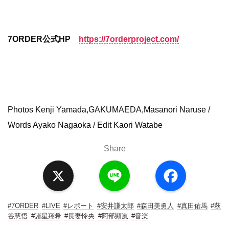
7ORDER公式HP
https://7orderproject.com/
Photos Kenji Yamada,GAKUMAEDA,Masanori Naruse /
Words Ayako Nagaoka / Edit Kaori Watabe
Share
X
L
F
i
a
n
c
e
e
b
o
#7ORDER
#LIVE
#レポート
#安井謙太郎
#森田美勇人
#真田佑馬
#萩
o
谷慧悟
#諸星翔希
#⻑妻怜央
#阿部顕嵐
#音楽
k