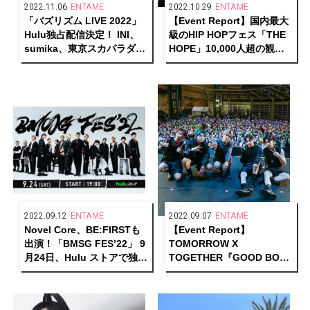
2022.11.06
ENTAME
2022.10.29
ENTAME
「バズリズム LIVE 2022」
【Event Report】国内最大
Hulu独占配信決定！ INI、
級のHIP HOPフェス「THE
sumika、東京スカパラダイ
HOPE」10,000人超の観客
スオーケストラ、THE
が熱狂した唯一無二のイベ
ORAL CIGARETTES、
ントが示すシーンの未来と
SUPER BEAVERらが集結
は
2022.09.12
ENTAME
2022.09.07
ENTAME
Novel Core、BE:FIRSTも
【Event Report】
出演！「BMSG FES’22」 9
TOMORROW X
月24日、Hulu ストアで独占
TOGETHER『GOOD BOY
配信決定！
GONE BAD』発売記念ショ
ーケース開催！2年7ヶ月ぶ
りの来日にMOA歓喜！