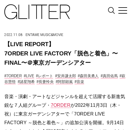
2022.11.08
ENTAME
MUSIC&MOVIE
【LIVE REPORT】
7ORDER LIVE FACTORY「脱色と着色」〜
FINAL〜＠東京ガーデンシアター
#7ORDER
#LIVE
#レポート
#安井謙太郎
#森田美勇人
#真田佑馬
#萩
谷慧悟
#諸星翔希
#⻑妻怜央
#阿部顕嵐
#音楽
音楽・演劇・アートなどジャンルを超えて活躍する新進気
鋭な７人組グループ・
7ORDER
が2022年11月3日（木・
祝）に東京ガーデンシアターで「7ORDER LIVE
FACTORY ～脱色と着色～」の追加公演を開催。9月14日