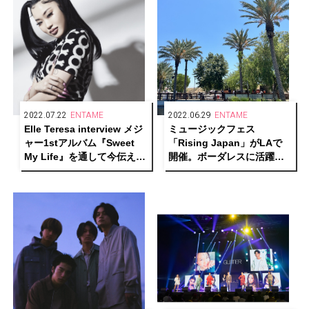
2022.07.22
ENTAME
2022.06.29
ENTAME
Elle Teresa interview メジ
ミュージックフェス
ャー1stアルバム『Sweet
「Rising Japan」がLAで
My Life』を通して今伝えた
開催。ボーダレスに活躍す
いことーーそして変わらな
るあのアーティストたちが
い信念とは
参加！