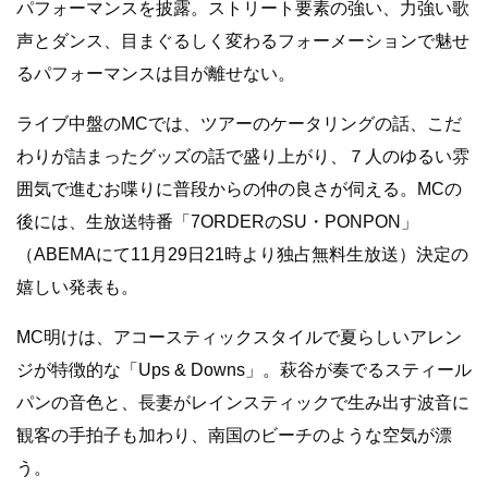
パフォーマンスを披露。ストリート要素の強い、力強い歌
声とダンス、目まぐるしく変わるフォーメーションで魅せ
るパフォーマンスは目が離せない。
ライブ中盤のMCでは、ツアーのケータリングの話、こだ
わりが詰まったグッズの話で盛り上がり、７人のゆるい雰
囲気で進むお喋りに普段からの仲の良さが伺える。MCの
後には、生放送特番「7ORDERのSU・PONPON」
（ABEMAにて11月29日21時より独占無料生放送）決定の
嬉しい発表も。
MC明けは、アコースティックスタイルで夏らしいアレン
ジが特徴的な「Ups & Downs」。萩谷が奏でるスティール
パンの音色と、長妻がレインスティックで生み出す波音に
観客の手拍子も加わり、南国のビーチのような空気が漂
う。