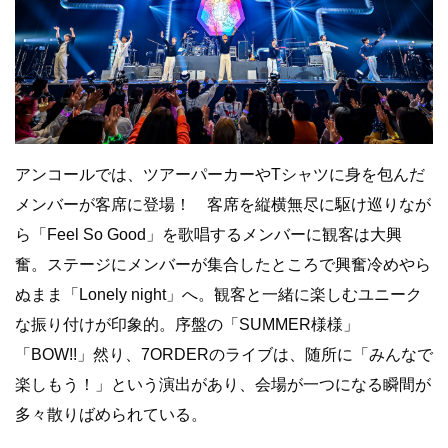
アンコールでは、ツアーパーカーやTシャツに身を包んだ
メンバーが客席に登場！ 客席を縦横無尽に駆け巡りなが
ら「Feel So Good」を歌唱するメンバーに観客は大興
奮。ステージにメンバーが集合したところで興奮冷めやら
ぬまま「Lonely night」へ。観客と一緒に楽しむユニーク
な振り付けが印象的。序盤の「SUMMER様様」
「BOW!!」然り、7ORDERのライブは、随所に「みんなで
楽しもう！」という演出があり、会場が一つになる瞬間が
多々散りばめられている。