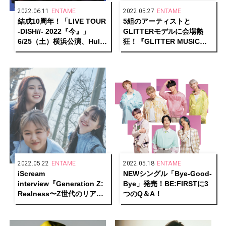
2022.06.11
ENTAME
2022.05.27
ENTAME
結成10周年！「LIVE TOUR
5組のアーティストと
-DISH//- 2022『今』」
GLITTERモデルに会場熱
6/25（土）横浜公演、Hulu
狂！『GLITTER MUSIC
ストアで生配信決定！
FES』独占レポート
2022.05.22
ENTAME
2022.05.18
ENTAME
iScream
NEWシングル「Bye-Good-
interview『Generation Z:
Bye」発売！BE:FIRSTに3
Realness〜Z世代のリア
つのQ＆A！
ル〜』