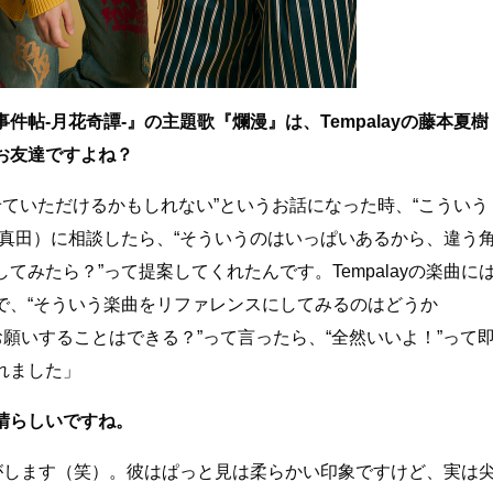
帖-月花奇譚-』の主題歌『爛漫』は、Tempalayの藤本夏樹
お友達ですよね？
させていただけるかもしれない”というお話になった時、“こういう
（真田）に相談したら、“そういうのはいっぱいあるから、違う
みたら？”って提案してくれたんです。Tempalayの楽曲に
で、“そういう楽曲をリファレンスにしてみるのはどうか
お願いすることはできる？”って言ったら、“全然いいよ！”って
れました」
晴らしいですね。
じがします（笑）。彼はぱっと見は柔らかい印象ですけど、実は