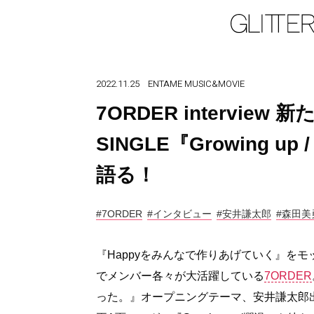
2022.11.25
ENTAME
MUSIC&MOVIE
7ORDER interview
SINGLE『Growing
語る！
#7ORDER
#インタビュー
#安井謙太郎
#森田美
『Happyをみんなで作りあげていく』を
でメンバー各々が大活躍している
7ORDER
った。』オープニングテーマ、安井謙太郎