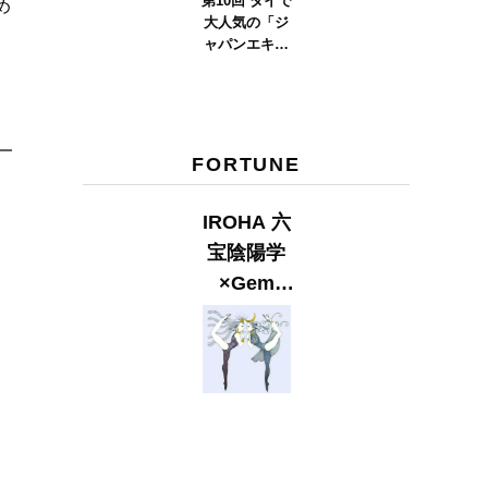
第10回 タイで
め
大人気の「ジ
ャパンエキス
ポタイラン
ド」とは？
ト
Part.2
FORTUNE
IROHA 六
宝陰陽学
×Gem
Muse
【GLITTER
2023
SUMMER
issue】