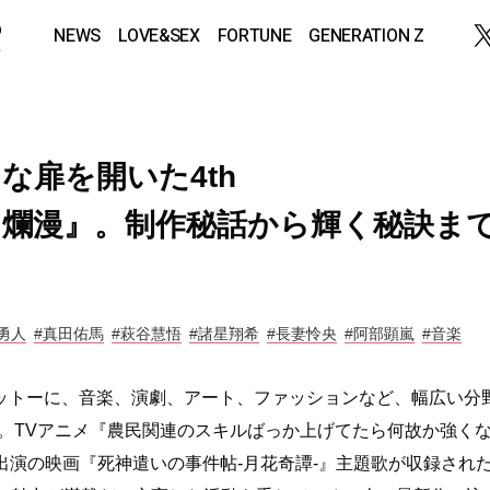
NEWS
LOVE&SEX
FORTUNE
GENERATION Z
 新たな扉を開いた4th
 up / 爛漫』。制作秘話から輝く秘訣ま
勇人
#真田佑馬
#萩谷慧悟
#諸星翔希
#⻑妻怜央
#阿部顕嵐
#音楽
モットーに、音楽、演劇、アート、ファッションなど、幅広い分
。TVアニメ『農民関連のスキルばっか上げてたら何故か強く
出演の映画『死神遣いの事件帖-月花奇譚-』主題歌が収録され