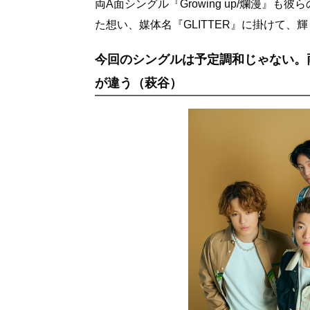
両A面シングル『Growing up/爛漫
た想い、媒体名『GLITTER』に掛けて、
今回のシングルは予定調和じゃない。
が違う（萩谷）