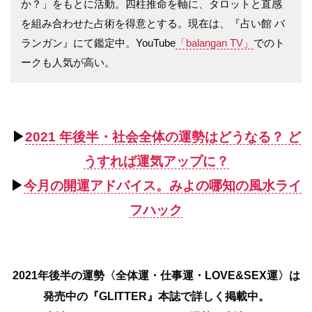
か？」をもとに活動。四柱推命を軸に、タロットと直感
を組み合わせた占術を得意とする。現在は、『占い館 バ
ランガン』にて鑑定中。YouTube
「balangan TV」
でのト
ークも人気が高い。
▶︎
2021 年後半・社会全体の運勢はどうなる？ ど
うすれば運気アップに？
▶︎
今月の開運アドバイス。みよの哪知の風水ライ
フハック
2021年後半の運勢〈全体運・仕事運・LOVE&SEX運〉は
発売中の『GLITTER』本誌で詳しく掲載中。