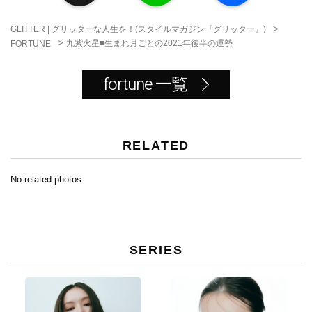
e
e
b
o
>
GLITTER | グリッターな人生を！(スタイルマガジン『グリッター』)
o
>
九紫火星■生まれ月ごとの2021年後半の運勢
FORTUNE
k
fortune 一覧
RELATED
No related photos.
SERIES