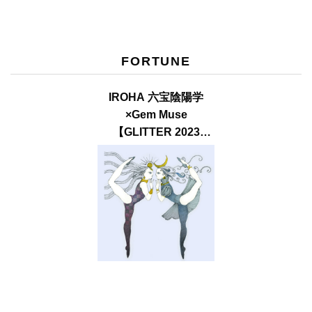
FORTUNE
IROHA 六宝陰陽学
×Gem Muse
【GLITTER 2023
SUMMER issue】