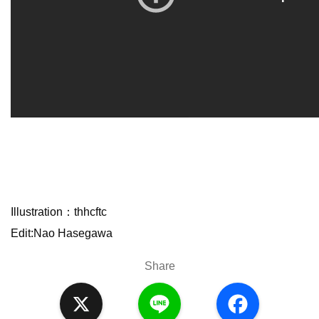
Illustration：thhcftc
Edit:Nao Hasegawa
Share
X
L
F
i
a
n
c