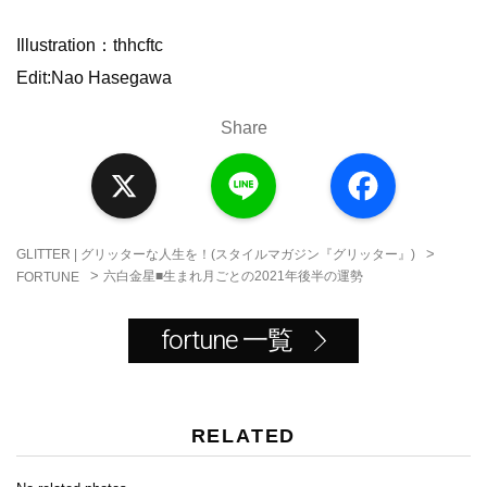
Illustration：thhcftc
Edit:Nao Hasegawa
Share
X
L
F
i
a
n
c
e
e
b
o
>
GLITTER | グリッターな人生を！(スタイルマガジン『グリッター』)
o
>
六白金星■生まれ月ごとの2021年後半の運勢
FORTUNE
k
fortune 一覧
RELATED