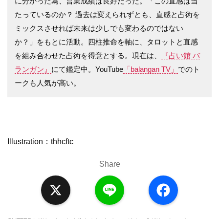
に分かった為、営業成績は良好だった。「この直感は当
たっているのか？ 過去は変えられずとも、直感と占術を
ミックスさせれば未来は少しでも変わるのではない
か？」をもとに活動。四柱推命を軸に、タロットと直感
を組み合わせた占術を得意とする。現在は、
『占い館 バ
ランガン』
にて鑑定中。YouTube
「balangan TV」
でのト
ークも人気が高い。
Illustration：thhcftc
Share
X
L
F
i
a
n
c
e
e
b
o