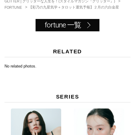
>
GLITTER | グリッターな人生を！(スタイルマガジン『グリッター』)
o
>
【彩乃の九星気学＋タロット運気予報】２月の六白金星
FORTUNE
k
fortune 一覧
RELATED
No related photos.
SERIES