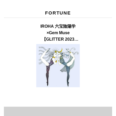
FORTUNE
IROHA 六宝陰陽学
×Gem Muse
【GLITTER 2023
SUMMER issue】