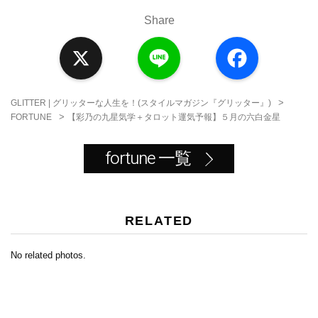
Share
X
L
F
i
a
n
c
e
e
b
o
>
GLITTER | グリッターな人生を！(スタイルマガジン『グリッター』)
o
>
【彩乃の九星気学＋タロット運気予報】５月の六白金星
FORTUNE
k
fortune 一覧
RELATED
No related photos.