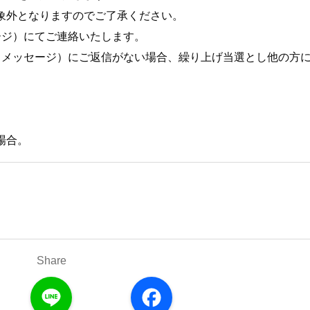
象外となりますのでご了承ください。
ージ）にてご連絡いたします。
トメッセージ）にご返信がない場合、繰り上げ当選とし他の方
場合。
Share
L
F
i
a
n
c