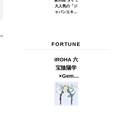
第10回 タイで
大人気の「ジ
ャパンエキス
ポタイラン
ド」とは？
Part.2
FORTUNE
IROHA 六
宝陰陽学
×Gem
Muse
【GLITTER
2023
SUMMER
issue】