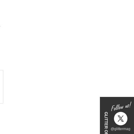
に
@glittermag