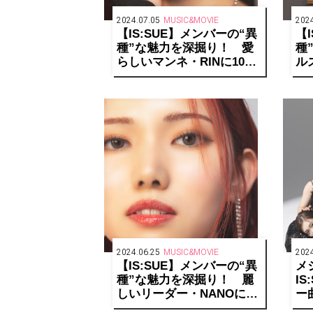
2024.07.05
MUSIC&MOVIE
2024
【IS:SUE】メンバーの“異
【
種”な魅力を深掘り！ 愛
種
らしいマンネ・RINに10の
ル
質問「キレイなお姉さんが
マ
3人もいて最高です！」
た
ッ
す
2024.06.25
MUSIC&MOVIE
2024
【IS:SUE】メンバーの“異
メ
種”な魅力を深掘り！ 麗
I
しいリーダー・NANOに10
ー
の質問「これまでの経験が
身