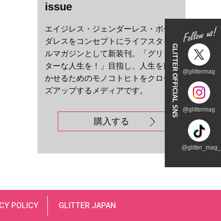
issue
エイジレス・ジェンダーレス・ボー
ダレスをコンセプトにライフスタイ
GLITTER OFFICIAL SNS
ルマガジンとして新装刊。「グリッ
ターな人生を！」目指し、人生を輝
@glittermag
かせるためのモノコトヒトをクロー
ズアップするメディアです。
@glittermag
購入する
@glitter_mag_t
CY POLICY
GLITTER JAPAN