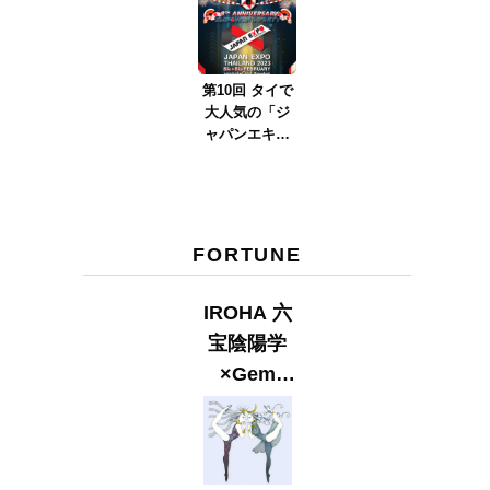
ver.2023』
第10回 タイで
大人気の「ジ
ャパンエキス
ポタイラン
ド」とは？
Part.2
FORTUNE
IROHA 六
宝陰陽学
×Gem
Muse
【GLITTER
2023