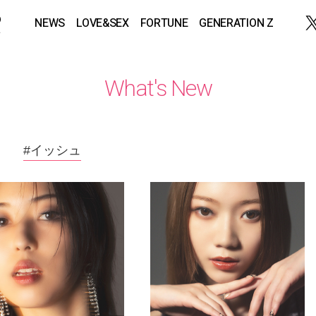
NEWS
LOVE&SEX
FORTUNE
GENERATION Z
What's New
#イッシュ