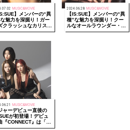
.07.02
MUSIC&MOVIE
2024.06.28
MUSIC&MOVIE
IS:SUE】メンバーの“異
【IS:SUE】メンバーの“異
”な魅力を深掘り！ガー
種”な魅力を深掘り！クー
ズクラッシュなカリス
ルなオールラウンダー・
・YUUKIに10の質問「私
RINOに10の質問「パフォ
ちは唯一無二だというメ
ーマンスを通して恩返しし
セージを発信し続けま
たい」
」
.06.21
MUSIC&MOVIE
ジャーデビュー直後の
S:SUEが初登場！デビュ
曲『CONNECT』は「等
大の私たちにピッタリな