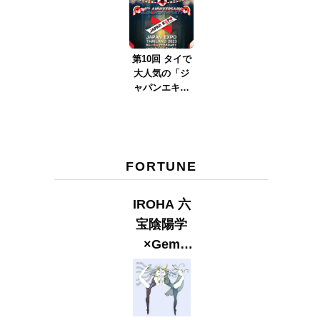
ver.2023』
第10回 タイで
大人気の「ジ
ャパンエキス
ポタイラン
ド」とは？
Part.2
FORTUNE
IROHA 六
宝陰陽学
×Gem
Muse
【GLITTER
2023