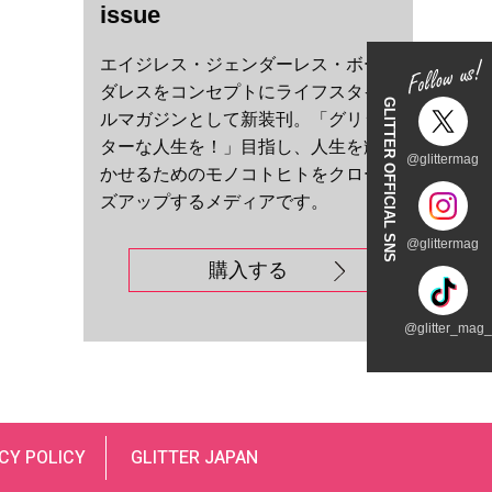
issue
エイジレス・ジェンダーレス・ボー
ダレスをコンセプトにライフスタイ
GLITTER OFFICIAL SNS
ルマガジンとして新装刊。「グリッ
ターな人生を！」目指し、人生を輝
@glittermag
かせるためのモノコトヒトをクロー
ズアップするメディアです。
@glittermag
購入する
@glitter_mag_t
CY POLICY
GLITTER JAPAN