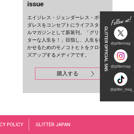
issue
エイジレス・ジェンダーレス・ボー
ダレスをコンセプトにライフスタイ
GLITTER OFFICIAL SNS
ルマガジンとして新装刊。「グリッ
ターな人生を！」目指し、人生を輝
@glittermag
かせるためのモノコトヒトをクロー
ズアップするメディアです。
@glittermag
購入する
@glitter_mag_t
CY POLICY
GLITTER JAPAN