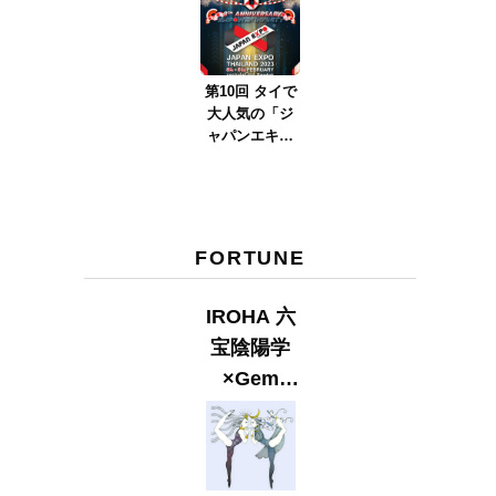
ver.2023』
第10回 タイで
大人気の「ジ
ャパンエキス
ポタイラン
ド」とは？
Part.2
FORTUNE
IROHA 六
宝陰陽学
×Gem
Muse
【GLITTER
2023