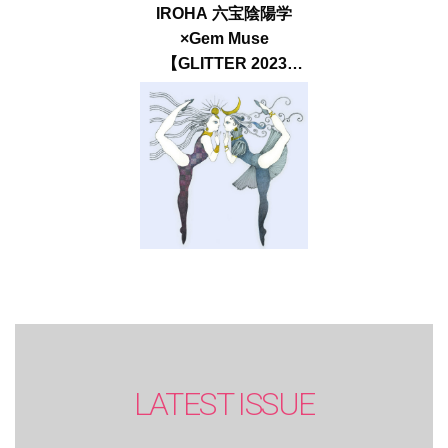
IROHA 六宝陰陽学
×Gem Muse
【GLITTER 2023
SUMMER issue】
LATEST ISSUE