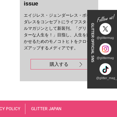
issue
エイジレス・ジェンダーレス・ボー
ダレスをコンセプトにライフスタイ
GLITTER OFFICIAL SNS
ルマガジンとして新装刊。「グリッ
ターな人生を！」目指し、人生を輝
@glittermag
かせるためのモノコトヒトをクロー
ズアップするメディアです。
@glittermag
購入する
@glitter_mag_t
CY POLICY
GLITTER JAPAN