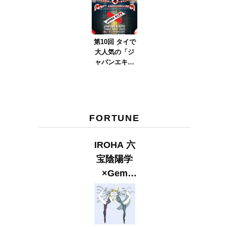
ver.2023』
第10回 タイで
大人気の「ジ
ャパンエキス
ポタイラン
ド」とは？
Part.2
FORTUNE
IROHA 六
宝陰陽学
×Gem
Muse
【GLITTER
2023