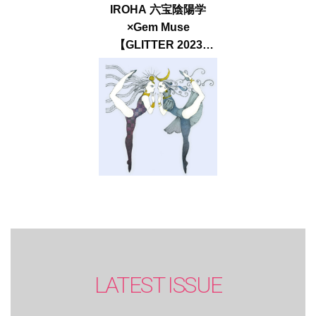
IROHA 六宝陰陽学
×Gem Muse
【GLITTER 2023
SUMMER issue】
LATEST ISSUE