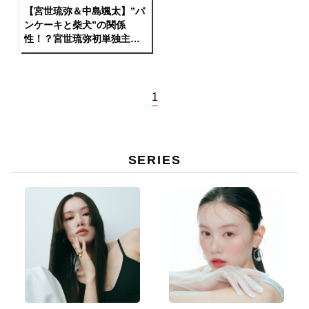
【宮世琉弥＆中島颯太】”パ
ンケーキと柴犬”の関係
性！？宮世琉弥初単独主演
映画「顔だけじゃ好きにな
りません」対談
1
SERIES