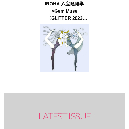
IROHA 六宝陰陽学
×Gem Muse
【GLITTER 2023
SUMMER issue】
LATEST ISSUE