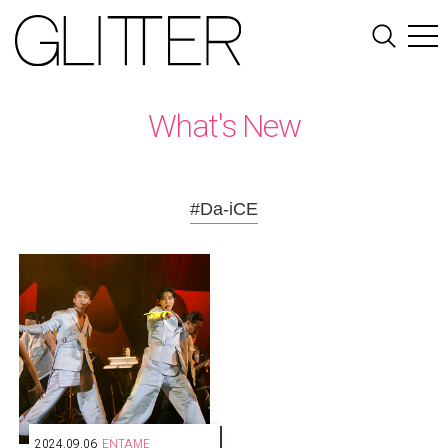
What's New
#Da-iCE
2024.09.06
ENTAME