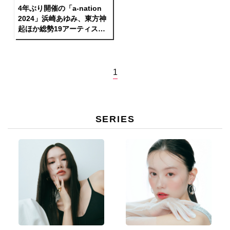
4年ぶり開催の「a-nation
2024」浜崎あゆみ、東方神
起ほか総勢19アーティスト
の 競演と多彩なサプライズ
で5万人が熱狂、2024年の
夏を豪華絢爛に締めくくる
1
SERIES